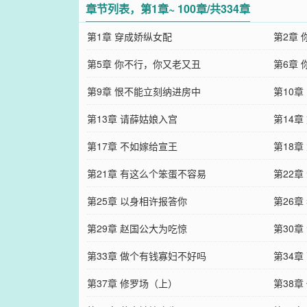
章节列表，第1章~ 100章/共334章
第1章 穿成娇纵女配
第2章
第5章 你不行，你又老又丑
第6章
第9章 恨不能立刻纳进房中
第10章
第13章 请薛姑娘入宫
第14
第17章 不如嫁给宣王
第18
第21章 有这么个笨蛋不容易
第22
第25章 以身相许报答你
第26章
第29章 赵国公大为吃惊
第30
第33章 做个有钱寡妇不好吗
第34
第37章 修罗场（上）
第38章