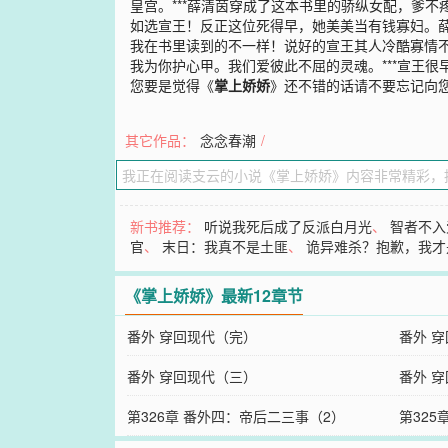
皇宫。***薛清茵穿成了这本书里的骄纵女配，爹
如选宣王！反正这位死得早，她美美当有钱寡妇。
我在书里读到的不一样！说好的宣王其人冷酷寡情不
我为你护心甲。我们爱彼此不屈的灵魂。***宣王
您要是觉得《
掌上娇娇
》还不错的话请不要忘记向
其它作品：
念念春潮
/
新书推荐：
听说我死后成了反派白月光
、
智者不入
官
、
末日：我真不是土匪
、
诡异难杀？抱歉，我才
《掌上娇娇》最新12章节
番外 穿回现代（完）
番外 
番外 穿回现代（三）
番外 
第326章 番外四：帝后二三事（2）
第325