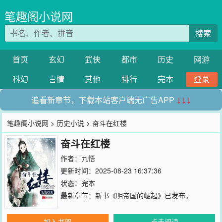
笔趣阁小说网
搜索
首页
玄幻
武侠
都市
历史
网游
科幻
言情
其他
排行
完本
登录
追看新章节，下载本站客户端无广告APP
↓↓↓
笔趣阁小说网
>
历史小说
> 奋斗在红楼
奋斗在红楼
作者：
九悟
更新时间：2025-08-23 16:37:36
状态：完本
最新章节：
新书《明帝国的崛起》已发布。
加入书架
点击阅读