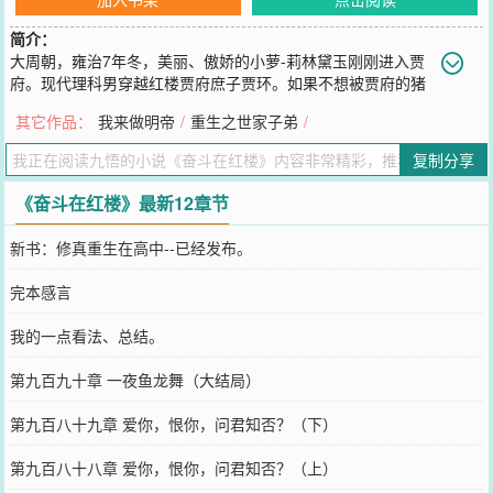
简介：
大周朝，雍治7年冬，美丽、傲娇的小萝-莉林黛玉刚刚进入贾
府。现代理科男穿越红楼贾府庶子贾环。如果不想被贾府的猪
队友们连累的抄家杀头，就要早做准备。这是一个庶子逆袭的故事。
其它作品：
我来做明帝
/
重生之世家子弟
/
Ps：本书是架空历史爽文。非考据党、非历史正剧党、非红学党，遗
漏不符、错误矛盾之处，敬请谅解。
复制分享
您要是觉得《
奋斗在红楼
》还不错的话请不要忘记向您QQ群和微博微
信里的朋友推荐哦！
《奋斗在红楼》最新12章节
新书：修真重生在高中--已经发布。
完本感言
我的一点看法、总结。
第九百九十章 一夜鱼龙舞（大结局）
第九百八十九章 爱你，恨你，问君知否？（下）
第九百八十八章 爱你，恨你，问君知否？（上）