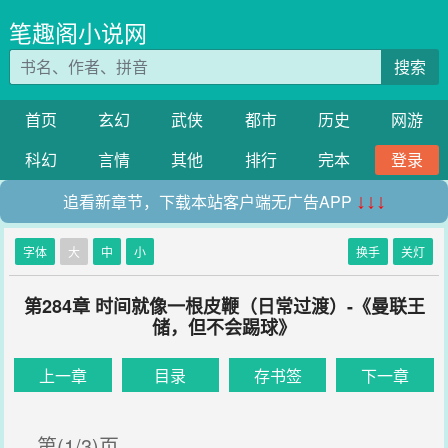
笔趣阁小说网
搜索
首页
玄幻
武侠
都市
历史
网游
科幻
言情
其他
排行
完本
登录
追看新章节，下载本站客户端无广告APP
↓↓↓
字体
大
中
小
换手
关灯
第284章 时间就像一根皮鞭（日常过渡）-《曼联王
储，但不会踢球》
上一章
目录
存书签
下一章
第(1/3)页