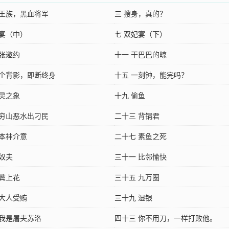
神王族，黑血将军
三 搜身，真的？
妃宴（中）
七 双妃宴（下）
三张邀约
十一 干巴巴的晾
一个背影，即断终身
十五 一刻钟，能完吗？
泻灵之象
十九 偷鱼
 穷山恶水出刁民
二十三 背锅君
 本神介意
二十七 素鱼之死
舟奴夫
三十一 比邻愉快
 鬓上花
三十五 九万圈
 大人受贿
三十九 湿银
 我是屠夫苏洛
四十三 你不用刀，一样打败他。