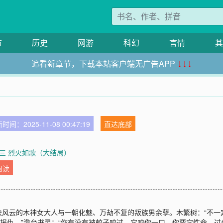
市
历史
网游
科幻
言情
其
追看新章节，下载本站客户端无广告APP
↓↓↓
时间：2025-11-08 00:47:19
直达底部
三 烈火如歌（大结局）
阅读
袂风云的木神女大人与一朝化魅、万劫不复的叛族男余孽。木繁树：“不一
许报仇。”澹台书灵：“你有没有被蚊子咬过，它咬你一口，你要它性命，过