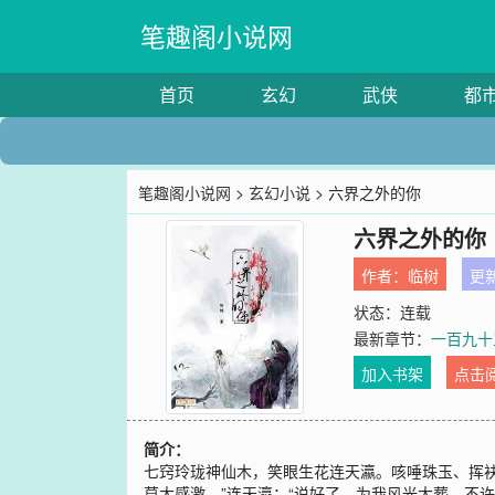
笔趣阁小说网
首页
玄幻
武侠
都
笔趣阁小说网
>
玄幻小说
> 六界之外的你
六界之外的你
作者：
临树
更新
状态：连载
最新章节：
一百九十
加入书架
点击
简介：
七窍玲珑神仙木，笑眼生花连天瀛。咳唾珠玉、挥
莫大感激。”连天瀛：“说好了，为我风光大葬，不