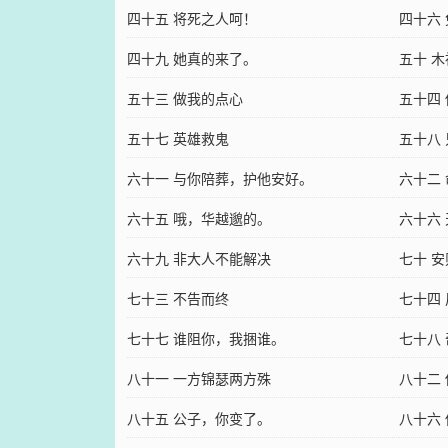
四十五 将死之人呵！
四十六
四十九 她真的来了。
五十 
五十三 做我的点心
五十四
五十七 英雄救鬼
五十八
六十一 与你陪葬，护他安好。
六十二
六十五 哦，华越邈的。
六十六
六十九 非大人不能解决
七十 
七十三 不告而终
七十四
七十七 谁阻你，我捆谁。
七十八
八十一 一方锦瑟两方殊
八十二
八十五 公子，你变了。
八十六