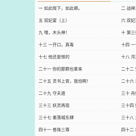
一 如此陛下，如此卿。
二 战
五 双妃宴（上）
六 双
九 嘿，木头神！
十 第
十三 一开口，真毒
十四 
十七 他还是恨的
十八 
二十一 你的那颗也拿来
二十二
二十五 灵书上官，我怕啊！
二十六
二十九 守夫道
三十 
三十三 妖灵再现
三十四
三十七 墨落城东肆
三十八
四十一 卷珠三尊
四十二