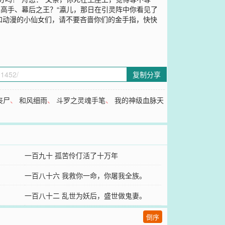
局高手、幕后之王？“瀛儿，那日在引灵阵中你看见了
和动漫的小仙女们，请不要吝啬你们的金手指，快快
复制分享
丧尸
、
和风细雨
、
斗罗之灵魂手笔
、
我的神级血脉天
一百九十 孤苦伶仃活了十万年
一百八十六 我救你一命，你屠我全族。
一百八十二 乱世为妖后，盛世做鬼妻。
倒序