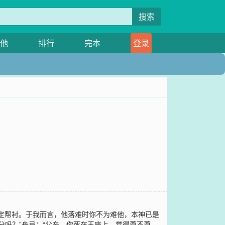
搜索
他
排行
完本
登录
定帮衬。于我而言，他落难时你不为难他，本神已是
分吗？”舟忌：“父亲，你死在王座上，觉得尊不尊