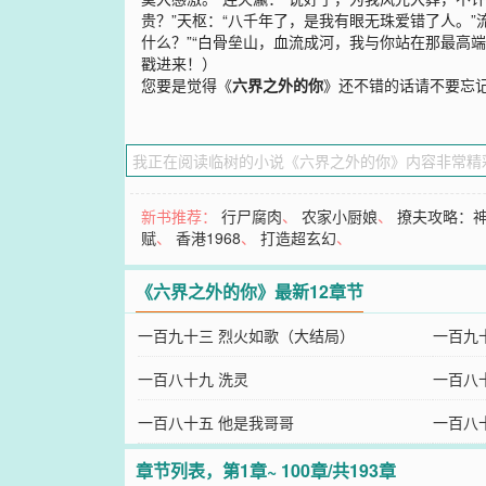
贵？”天枢：“八千年了，是我有眼无珠爱错了人。
什么？”“白骨垒山，血流成河，我与你站在那最高
戳进来！）
您要是觉得《
六界之外的你
》还不错的话请不要忘
新书推荐：
行尸腐肉
、
农家小厨娘
、
撩夫攻略：神
赋
、
香港1968
、
打造超玄幻
、
《六界之外的你》最新12章节
一百九十三 烈火如歌（大结局）
一百九
一百八十九 洗灵
一百八
一百八十五 他是我哥哥
一百八
章节列表，第1章~ 100章/共193章