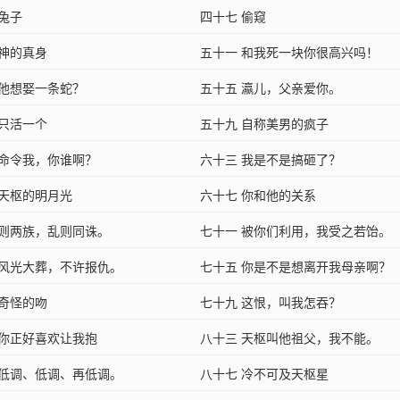
 兔子
四十七 偷窥
木神的真身
五十一 和我死一块你很高兴吗！
 他想娶一条蛇？
五十五 瀛儿，父亲爱你。
 只活一个
五十九 自称美男的疯子
 命令我，你谁啊？
六十三 我是不是搞砸了？
 天枢的明月光
六十七 你和他的关系
安则两族，乱则同诛。
七十一 被你们利用，我受之若饴。
 风光大葬，不许报仇。
七十五 你是不是想离开我母亲啊？
 奇怪的吻
七十九 这恨，叫我怎吞？
 你正好喜欢让我抱
八十三 天枢叫他祖父，我不能。
 低调、低调、再低调。
八十七 冷不可及天枢星