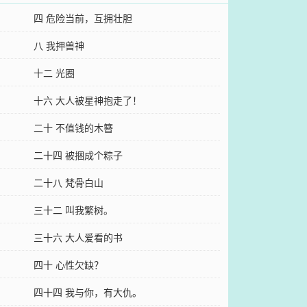
四 危险当前，互拥壮胆
八 我押兽神
十二 光圈
十六 大人被星神抱走了！
二十 不值钱的木簪
二十四 被捆成个粽子
二十八 梵骨白山
三十二 叫我繁树。
三十六 大人爱看的书
四十 心性欠缺？
四十四 我与你，有大仇。