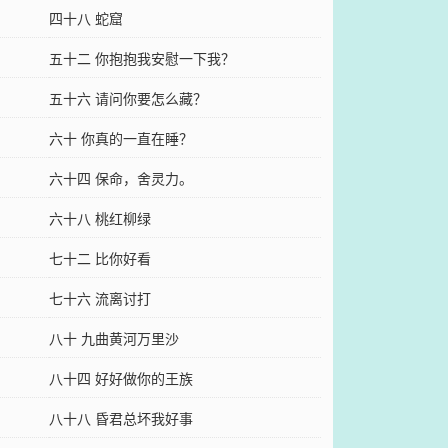
四十八 蛇窟
五十二 你抱抱我安慰一下我？
五十六 请问你要怎么藏？
六十 你真的一直在睡？
六十四 保命，舍灵力。
六十八 桃红柳绿
七十二 比你好看
七十六 流离讨打
八十 九曲黄河万里沙
八十四 好好做你的王族
八十八 昏君总坏我好事