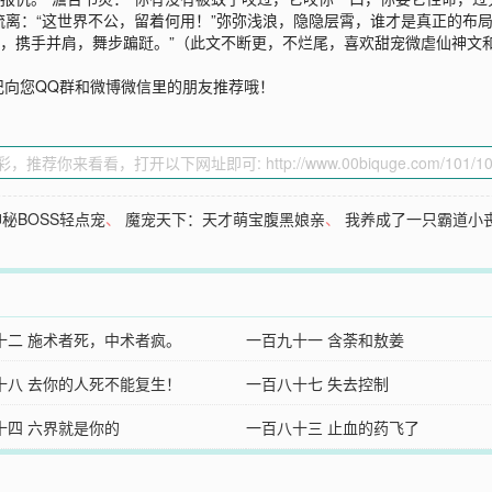
”流离：“这世界不公，留着何用！”弥弥浅浪，隐隐层霄，谁才是真正的布
端，携手并肩，舞步蹁跹。”（此文不断更，不烂尾，喜欢甜宠微虐仙神文
记向您QQ群和微博微信里的朋友推荐哦！
秘BOSS轻点宠
、
魔宠天下：天才萌宝腹黑娘亲
、
我养成了一只霸道小
十二 施术者死，中术者疯。
一百九十一 含荼和敖姜
十八 去你的人死不能复生！
一百八十七 失去控制
十四 六界就是你的
一百八十三 止血的药飞了