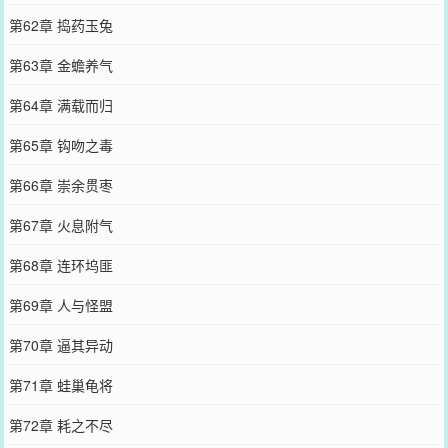
第62章 捣药玉兔
第63章 金蟾养气
第64章 满载而归
第65章 钩吻之毒
第66章 崇余贯枣
第67章 火息附气
第68章 连环坞匪
第69章 人与怪盟
第70章 逼其异动
第71章 蛙巢龟将
第72章 耗之不尽