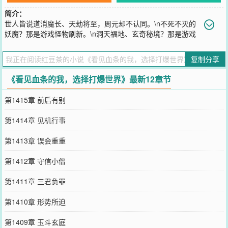
简介：
世人皆说道消魔长、天劫将至，周元却不认同。\n不死不灭的
妖魔？那是游戏怪物刷新。\n洞天福地、玄奇秘境？那是游戏
副本。\n人道封印、镇压妖魔？\n那是不退出副本，使副本怪物无法
刷新。\n“道长，你信我啊，只要你们都撤出洞天，副本就会刷新。\n
复制分享
有刷新怪物做资粮，修炼资源就会源源不断。”\n“孽障，你竟然要放出
不死不灭的邪魔，老道和你拼了。”\n周元看到所有人头上都有血条，
《看见血条的我，选择打爆世界》最新12章节
就连广阔无边的大地也一样。\n他举起武器重重的捶了下去，选择打
爆这个世界。
第1415章 前后有别
您要是觉得《
看见血条的我，选择打爆世界
》还不错的话请不要忘记
向您QQ群和微博微信里的朋友推荐哦！
第1414章 见机行事
第1413章 误会重重
第1412章 守信小僧
第1411章 三君负罪
第1410章 形势所迫
第1409章 玉斗玄庭