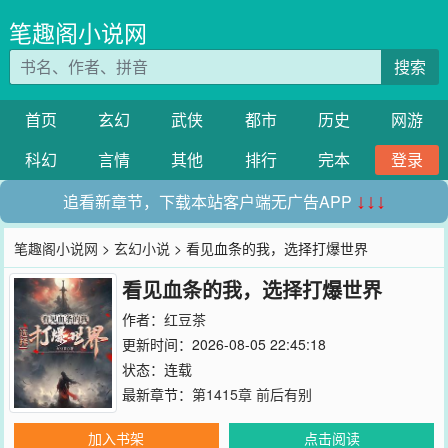
笔趣阁小说网
搜索
首页
玄幻
武侠
都市
历史
网游
科幻
言情
其他
排行
完本
登录
追看新章节，下载本站客户端无广告APP
↓↓↓
笔趣阁小说网
>
玄幻小说
> 看见血条的我，选择打爆世界
看见血条的我，选择打爆世界
作者：
红豆茶
更新时间：2026-08-05 22:45:18
状态：连载
最新章节：
第1415章 前后有别
加入书架
点击阅读