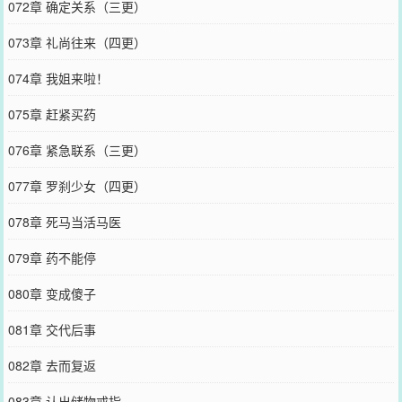
072章 确定关系（三更）
073章 礼尚往来（四更）
074章 我姐来啦！
075章 赶紧买药
076章 紧急联系（三更）
077章 罗刹少女（四更）
078章 死马当活马医
079章 药不能停
080章 变成傻子
081章 交代后事
082章 去而复返
083章 认出储物戒指