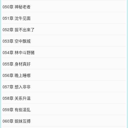
050章 神秘老者
051章 沈牛见面
052章 拔不出来了
053章 空中飘城
054章 林中斗野猪
055章 身材真好
056章 晚上睡哪
057章 想入非非
058章 关系升温
059章 有些凌乱
060章 姐妹互搏