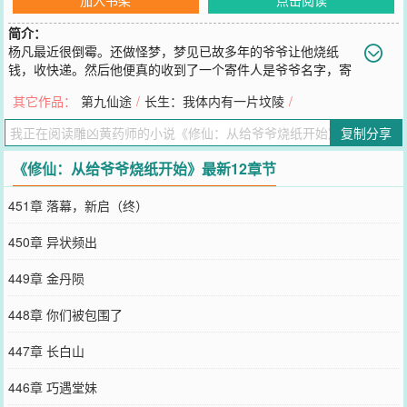
简介：
杨凡最近很倒霉。还做怪梦，梦见已故多年的爷爷让他烧纸
钱，收快递。然后他便真的收到了一个寄件人是爷爷名字，寄
出地址写着阴曹地府的快递。从此，杨凡一边修仙，一边沉浸在烧纸
其它作品：
第九仙途
/
长生：我体内有一片坟陵
/
的乐趣中，纸钱、纸人、纸车、纸别墅、坦克、飞机……对此爷爷表
示非常满意，反手给他寄了一堆阴间特产，功法、丹药、法器、符
复制分享
箓、鬼物……爷爷：吾孙天纵奇才，有大帝之姿！杨凡：不为别的，
我只是孝顺而已！然后？地府和人间被爷孙俩玩得变样了。金钱、美
《修仙：从给爷爷烧纸开始》最新12章节
女、名望、实力……爷孙俩双双走上人生巅峰！（这是一本披着修仙
皮的都市恋爱文）
451章 落幕，新启（终）
您要是觉得《
修仙：从给爷爷烧纸开始
》还不错的话请不要忘记向您
QQ群和微博微信里的朋友推荐哦！
450章 异状频出
449章 金丹陨
448章 你们被包围了
447章 长白山
446章 巧遇堂妹