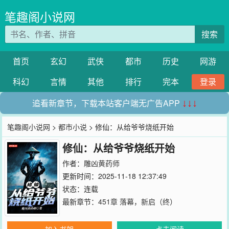
笔趣阁小说网
搜索
首页
玄幻
武侠
都市
历史
网游
科幻
言情
其他
排行
完本
登录
追看新章节，下载本站客户端无广告APP
↓↓↓
笔趣阁小说网
>
都市小说
> 修仙：从给爷爷烧纸开始
修仙：从给爷爷烧纸开始
作者：
雕凶黄药师
更新时间：2025-11-18 12:37:49
状态：连载
最新章节：
451章 落幕，新启（终）
加入书架
点击阅读