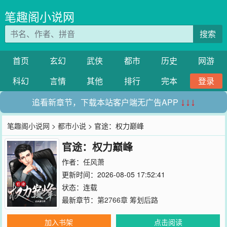
笔趣阁小说网
搜索
首页
玄幻
武侠
都市
历史
网游
科幻
言情
其他
排行
完本
登录
追看新章节，下载本站客户端无广告APP
↓↓↓
笔趣阁小说网
>
都市小说
> 官途：权力巅峰
官途：权力巅峰
作者：
任风萧
更新时间：2026-08-05 17:52:41
状态：连载
最新章节：
第2766章 筹划后路
加入书架
点击阅读