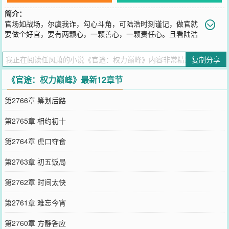
简介：
官场如战场，尔虞我诈，勾心斗角，可陆浩时刻谨记，做官就
要做个好官，要有两颗心，一颗善心，一颗责任心。且看陆浩
一个最偏远乡镇的基层公务员，如何在没有硝烟的权利游戏里一路绿
灯，两袖清风，不畏权贵，官运亨通。
复制分享
您要是觉得《
官途：权力巅峰
》还不错的话请不要忘记向您QQ群和微
博微信里的朋友推荐哦！
《官途：权力巅峰》最新12章节
第2766章 筹划后路
第2765章 相约初十
第2764章 虎口夺食
第2763章 初五饭局
第2762章 时间太快
第2761章 难忘今宵
第2760章 方静答应