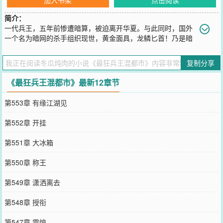
简介：
一代兵王，五年前惨遭暗算，被迫离开华夏。与此同时，国外
一个名为暗网的杀手组织现世，黄金面具，龙鳞匕首！乃是暗
网之主的代表！五年后，且看华夏兵王，暗网之主林玄，如何完成复
仇，称霸世界，吊打百国！
复制分享
您要是觉得《
最狂兵王混都市
》还不错的话请不要忘记向您QQ群和微
博微信里的朋友推荐哦！
《最狂兵王混都市》最新12章节
第553章 有缘江湖见
第552章 开挂
第551章 大冰箱
第550章 称王
第549章 潇洒离去
第548章 授衔
第547章 震惊