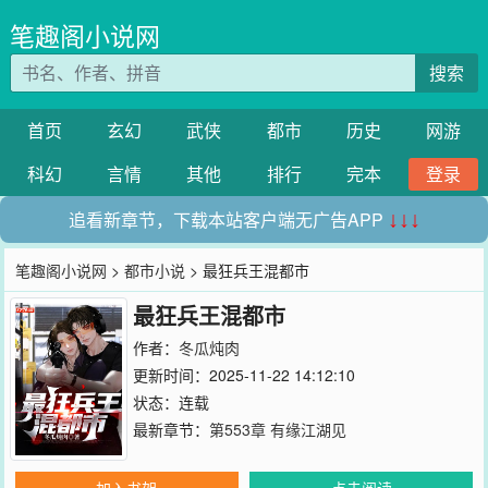
笔趣阁小说网
搜索
首页
玄幻
武侠
都市
历史
网游
科幻
言情
其他
排行
完本
登录
追看新章节，下载本站客户端无广告APP
↓↓↓
笔趣阁小说网
>
都市小说
> 最狂兵王混都市
最狂兵王混都市
作者：
冬瓜炖肉
更新时间：2025-11-22 14:12:10
状态：连载
最新章节：
第553章 有缘江湖见
加入书架
点击阅读