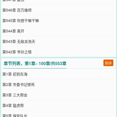
第546章 百万雄师
第545章 你想干嘛干嘛
第544章 离开
第543章 无敌龙浩天
第542章 爷孙之情
章节列表，第1章~ 100章/共553章
倒序
第1章 初到东海
第2章 市委书记惨死
第3章 三大帮会
第4章 猛虎帮
第5章 保安队长