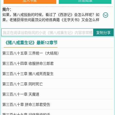
简介：
如果，猪八戒投胎的时候，看过了《西游记》会怎么样呢？如
果，老猪获得世间最顶尖的修炼典籍《无字天书》又会怎么样
呢？取经？我一定去，消除妖气，老子还要打怪升级积累功德呢，一
箭双雕呀！嫦娥美眉？洗白白等着俺老猪哟！高小姐，为你我抢夺如
复制分享
来的宝贝！弱水妹妹，嫁给我吧！孙猴子，你不就是有根可大可小的
棍子，老猪却有昊天锤，神兵利器，两万三百斤，我宣布以后你是我
《猪八戒重生记》最新12章节
的小弟了！以后西游的主角是我，一边泡妞，
您要是觉得《
猪八戒重生记
》还不错的话请不要忘记向您QQ群和微博
第三百八十五章 三界统一（大结局）
微信里的朋友推荐哦！
第三百八十四章 收服拼命三郎君
第三百八十三章 猪八戒死而复生
第三百八十二章 同时死亡
第三百八十一章 天魔道
第三百八十章 拼命三郎君受伤
第三百七十九章 记住我说的话