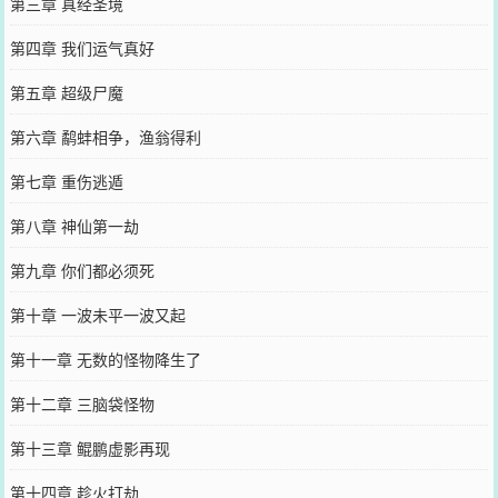
第三章 真经圣境
第四章 我们运气真好
第五章 超级尸魔
第六章 鹬蚌相争，渔翁得利
第七章 重伤逃遁
第八章 神仙第一劫
第九章 你们都必须死
第十章 一波未平一波又起
第十一章 无数的怪物降生了
第十二章 三脑袋怪物
第十三章 鲲鹏虚影再现
第十四章 趁火打劫