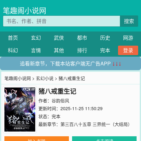
笔趣阁小说网
搜索
首页
玄幻
武侠
都市
历史
网游
科幻
言情
其他
排行
完本
登录
追看新章节，下载本站客户端无广告APP
↓↓↓
笔趣阁小说网
>
玄幻小说
> 猪八戒重生记
猪八戒重生记
作者：
谷韵俗风
更新时间：2025-11-25 11:50:29
状态：完本
最新章节：
第三百八十五章 三界统一（大结局）
加入书架
点击阅读