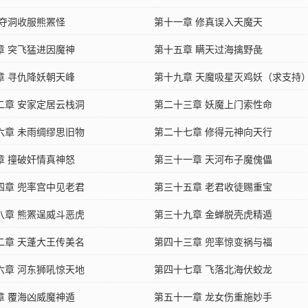
 夺洞收服熊罴怪
第十一章 修真误入天魔天
章 突飞猛进因魔神
第十五章 瞒天过海擒野彘
章 寻仇降妖朝天峰
第十九章 天魔吸星灭鸡妖（求支持
二章 安家定居云栈洞
第二十三章 妖魔上门索性命
六章 未雨绸缪思旧物
第二十七章 修得元神向天行
章 撞破奸情真神怒
第三十一章 天河布子魔傀儡
四章 兜率宫中见老君
第三十五章 老君收徒赐重宝
八章 熊罴逞威斗恶虎
第三十九章 金蝉脱壳虎精遁
二章 天蓬大王传美名
第四十三章 兜率惊变祸与福
六章 河东狮吼惊天地
第四十七章 飞落北海伏蛟龙
章 覆海凶威魔神遁
第五十一章 龙女伤重施妙手