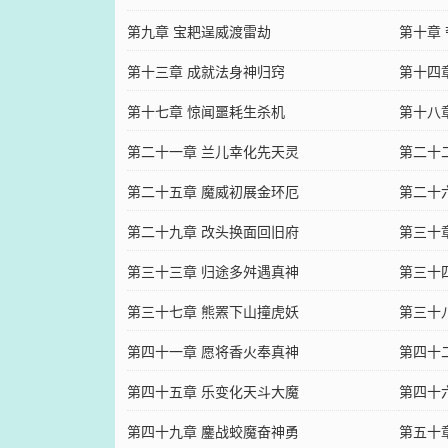
第九章 宝耙逞威渡雷劫
第十章
第十三章 成就法身神归窍
第十四
第十七章 惊闻噩耗生杀机
第十八
第二十一章 兰儿幸化先天灵
第二十
第二十五章 魔威初展金环厄
第二十
第二十九章 改头换面回旧府
第三十
第三十三章 归途多舛遇真神
第三十
第三十七章 熊罴下山撞虎妖
第三十
第四十一章 愿将香火奉真神
第四十
第四十五章 乐变化天斗大魔
第四十
第四十九章 鏖战蛟魔奋神勇
第五十