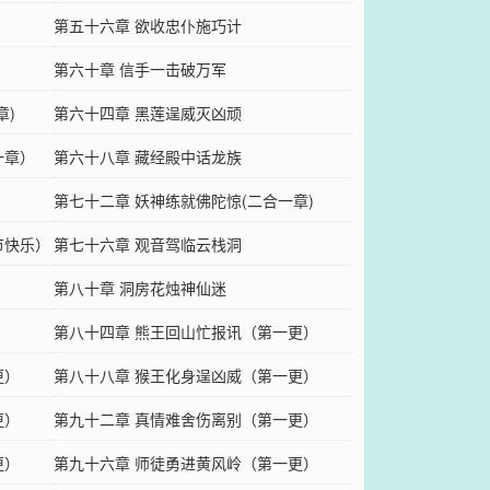
第五十六章 欲收忠仆施巧计
第六十章 信手一击破万军
章)
第六十四章 黑莲逞威灭凶顽
一章）
第六十八章 藏经殿中话龙族
第七十二章 妖神练就佛陀惊(二合一章)
节快乐）
第七十六章 观音驾临云栈洞
第八十章 洞房花烛神仙迷
第八十四章 熊王回山忙报讯（第一更）
更）
第八十八章 猴王化身逞凶威（第一更）
更）
第九十二章 真情难舍伤离别（第一更）
更）
第九十六章 师徒勇进黄风岭（第一更）