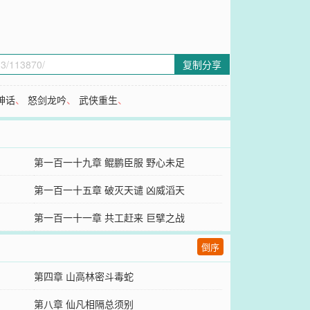
复制分享
神话
、
怒剑龙吟
、
武侠重生
、
第一百一十九章 鲲鹏臣服 野心未足
第一百一十五章 破灭天谴 凶威滔天
第一百一十一章 共工赶来 巨擘之战
倒序
第四章 山高林密斗毒蛇
第八章 仙凡相隔总须别