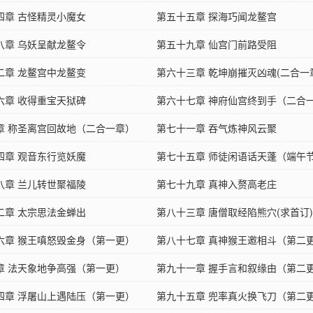
四章 古怪精灵小魔女
第五十五章 探海巧闻龙鳌宫
八章 乌妖呈献龙鳌令
第五十九章 仙宫门前路受阻
二章 龙鳌宫中龙鳌变
第六十三章 乾坤崩摧灭凶魂(二合一
六章 收得重宝天狱碑
第六十七章 神府仙宫终到手（二合
章 称圣离宫回故地（二合一章）
第七十一章 吞气炼神风云聚
四章 观音东行览妖魔
第七十五章 师徒闲语话天蓬（端午
八章 兰儿转世聚福陵
第七十九章 真神入赘高老庄
二章 太宗思法金蝉出
第八十三章 唐僧取经陷熊穴(求首订)
六章 猴王嗔怒毁金身（第一更）
第八十七章 真神猴王邀相斗（第二
章 法天象地争高强（第一更）
第九十一章 握手言和叙缘由（第二
四章 浮屠山上遇陆压（第一更）
第九十五章 兜率真火换飞刀（第二