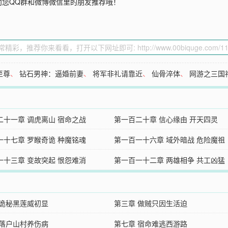
向您QQ群和微博微信里的朋友推荐哦！
至尊
、
钻石男神：逼婚前妻
、
将军非礼请靠近
、
仙骨淬体
、
网游之三国
二十一章 调虎离山 宿命之战
第一百二十章 信心缘由 开天四灵
一十七章 罗睺奇诡 种魔铭魂
第一百一十六章 域外暗战 危险魔祖
一十三章 变故突起 恨怨难消
第一百一十二章 两雄相争 共工凶猛
 诡秘黑莲威初显
第三章 做贼只因生活迫
 落户山村养伤病
第七章 宿命难逃西游路