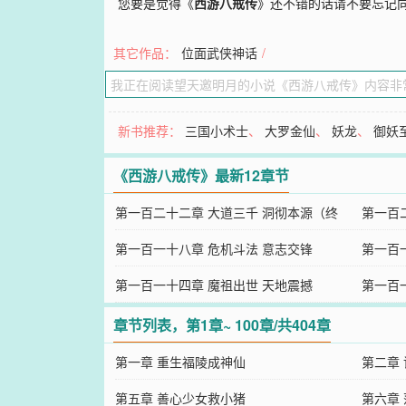
您要是觉得《
西游八戒传
》还不错的话请不要忘记
其它作品：
位面武侠神话
/
新书推荐：
三国小术士
、
大罗金仙
、
妖龙
、
御妖
《西游八戒传》最新12章节
第一百二十二章 大道三千 洞彻本源（终
第一百
章）
第一百一十八章 危机斗法 意志交锋
第一百
第一百一十四章 魔祖出世 天地震撼
第一百
章节列表，第1章~ 100章/共404章
第一章 重生福陵成神仙
第二章
第五章 善心少女救小猪
第六章