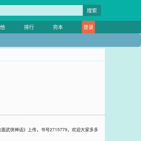
搜索
他
排行
完本
登录
武侠神话》上传，书号2715779，欢迎大家多多