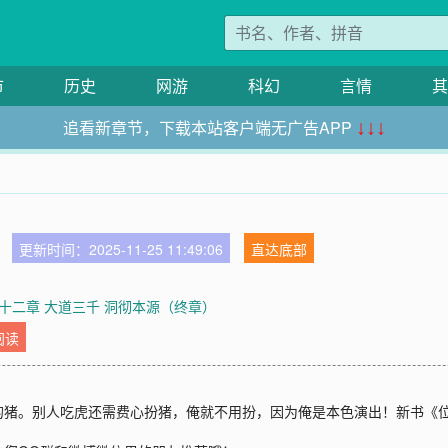
市
历史
网游
科幻
言情
其
追看新章节，下载本站客户端无广告APP
↓↓↓
更新时间：2025-11-25 11:49:06
直达底部
十二章 大道三千 洞彻本源（终章）
阅读
猪。别人吃虎还需费心扮猪，俺就不用扮，因为俺是本色演出！新书《位面