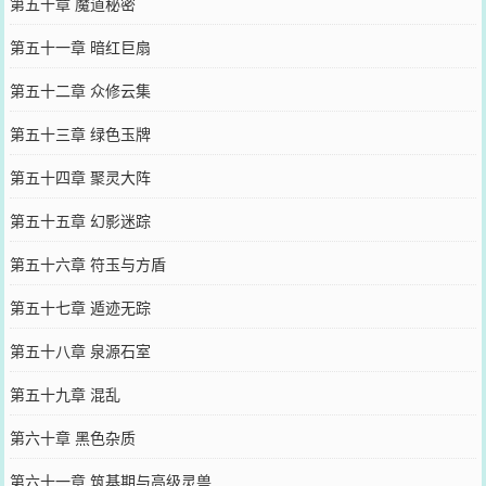
第五十章 魔道秘密
第五十一章 暗红巨扇
第五十二章 众修云集
第五十三章 绿色玉牌
第五十四章 聚灵大阵
第五十五章 幻影迷踪
第五十六章 符玉与方盾
第五十七章 遁迹无踪
第五十八章 泉源石室
第五十九章 混乱
第六十章 黑色杂质
第六十一章 筑基期与高级灵兽