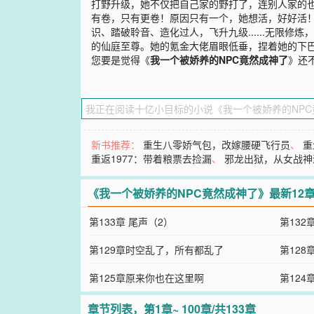
打野升级，她不仅把自己家的野打了，连别人家的
有卷，只有更卷！原因只有一个，她想活，好好活
识、踏破聆音、造化过人，飞升九级......无
的仙庭至尊。她的氪金大佬眉眼低垂，捏着她的下巴
您要是觉得《
我一个被娇养的NPC竟然成神了
》还
新书推荐：
重生八零娇气包，改嫁腰硬飞行员
、
重
重返1977：带着粮票去捡漏
、
邪龙出狱，从女战神
《我一个被娇养的NPC竟然成神了》最新12
第133章 尾声（2）
第132
第129章时空乱了，所有都乱了
第12
第125章原来你也在这里啊
第12
章节列表，第1章~ 100章/共133章