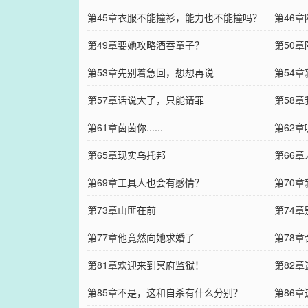
第45章衣服不能撞衫，能力也不能撞吗？
第46
第49章要她攻略酒吞童子？
第50
第53章先别着急回，想想再说
第54
第57章话说大了，只能请罪
第58
第61章茵茵你......
第62
第65章现实乌托邦
第66
第69章工具人也会有感情？
第70
第73章山匪在前
第74
第77章他竟然向她求婚了
第78
第81章欢迎来到冥府监狱！
第82
第85章不是，这和自杀有什么分别？
第86