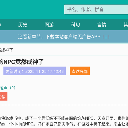
市
历史
网游
科幻
言情
其
追看新章节，下载本站客户端无广告APP
↓↓↓
然成神了
的NPC竟然成神了
更新时间：2025-11-25 17:42:43
直达底部
 尾声（2）
阅读
仙侠游戏当中，成了一个最低级还不能转职的炮灰NPC，天崩开局，索性
她一个小小的NPC。好在她自己励志争气，在游戏中卷了起来。宗主让她