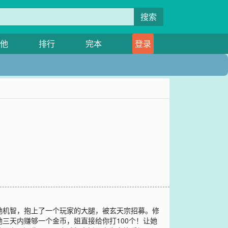
搜索
他
排行
完本
登录
她机智，抱上了一个玩家的大腿，被玄天宗招募。修
三天内赚够一个金币，姐直接给你打100个！让她