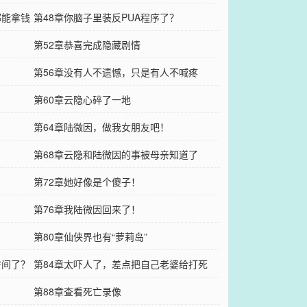
都能拿钱
信啊！
第48章你脑子里装反PUA程序了？
第52章恭喜完成隐藏剧情
第56章没有人不遗憾，只是有人不喊疼
第60章云隐心碎了一地
第64章陆微因，做我女朋友吧！
第68章云隐和陆微因的事被母亲知道了
第72章她好像是个傻子！
第76章我陆微因回来了！
！
第80章仙侠界也有“萝莉岛”
房间了？
第84章太吓人了，差点把自己老婆给打死
第88章查看死亡录像