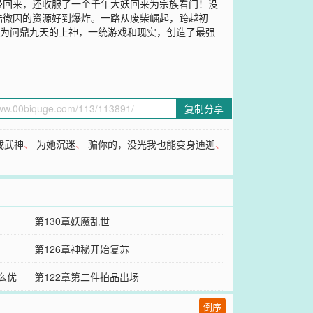
带回来，还收服了一个千年大妖回来为宗族看门！没
陆微因的资源好到爆炸。一路从废柴崛起，跨越初
已成为问鼎九天的上神，一统游戏和现实，创造了最强
复制分享
成武神
、
为她沉迷
、
骗你的，没光我也能变身迪迦
、
第130章妖魔乱世
第126章神秘开始复苏
么优
第122章第二件拍品出场
倒序