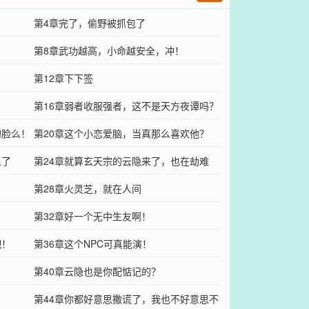
第4章完了，偷野被抓包了
第8章武功越高，小命越安全，冲！
第12章下下签
第16章弱者收服强者，这不是天方夜谭吗？
的脸么！
第20章这个小恋爱脑，当真那么喜欢他？
里了
第24章就算玄天宗的云隐来了，也在劫难
逃！
第28章火灵芝，就在人间
第32章好一个无中生友啊！
吧！
第36章这个NPC可真能演！
第40章云隐也是你配惦记的？
第44章你都好意思撒谎了，我也不好意思不