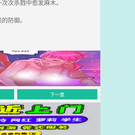
一次次杀戮中愈发麻木。
熊的防御。
下一章