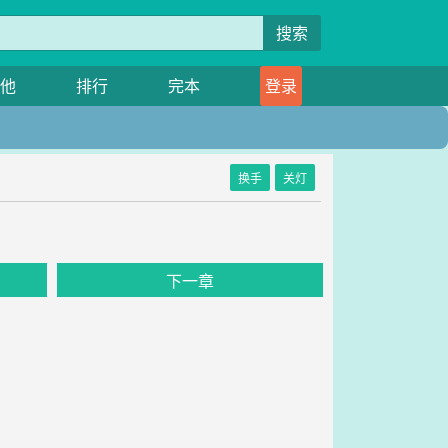
搜索
他
排行
完本
登录
换手
关灯
下一章