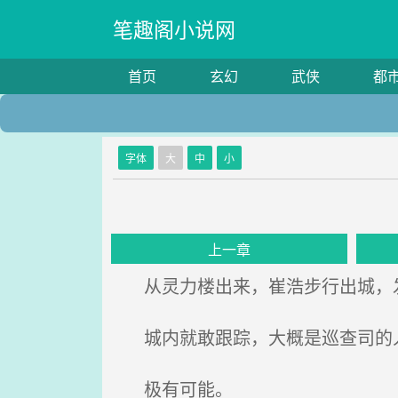
笔趣阁小说网
首页
玄幻
武侠
都
字体
大
中
小
上一章
从灵力楼出来，崔浩步行出城，
城内就敢跟踪，大概是巡查司的
极有可能。