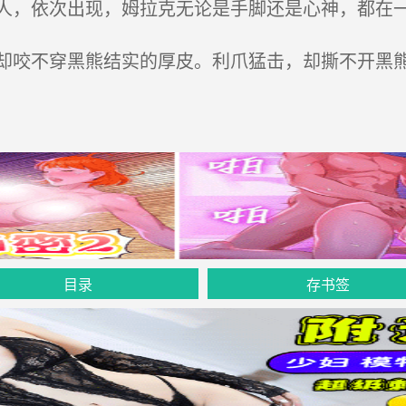
，依次出现，姆拉克无论是手脚还是心神，都在
咬不穿黑熊结实的厚皮。利爪猛击，却撕不开黑
目录
存书签