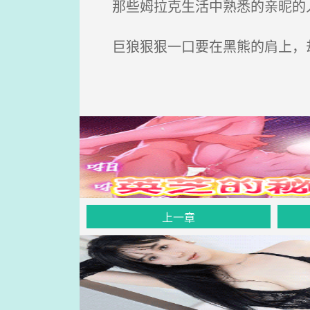
那些姆拉克生活中熟悉的亲昵的人
巨狼狠狠一口要在黑熊的肩上，却
上一章