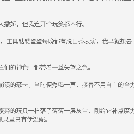
人撒娇，但我连开个玩笑都不行。
，工具骷髅蛋蛋每晚都有脱口秀表演，我早就想去
主们的神色中都带着一丝失望之色。
溃的瑟卡，当时便爆喝一声，接着不用自主的全力
弃的玩具一样落了薄薄一层灰尘，刚给它补点魔力
讯录里只有伊温妮。