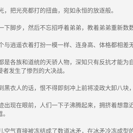
光，把光亮都打的扭曲，宛如永恒的放逐般。
下脚步，然后不忘招呼着弟弟，教着弟弟重新数
与逍遥衣着打扮一模一样、连身高、体格都相差
是各族和道统的天骄人物，深知只有反抗才能为自
侵者发生了惨烈的大决战。
黑衣人的话，恨不得即刻冲上前将凌政大卸八块，
出现在眼前，人们一下子沸腾起来，拥挤着想靠近
嚣。
空气直接被冻结成了数道冰矛，在冰矛冷冻成型的