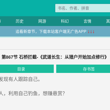
市
历史
网游
科幻
言情
其
追看新章节，下载本站客户端无广告APP
↓↓↓
第867节 石桥拦截-《武道长生：从猎户开始加点修行》
目录
存书签
发现有人跟踪自己。
人，利用自己钓鱼，想赚悬赏？