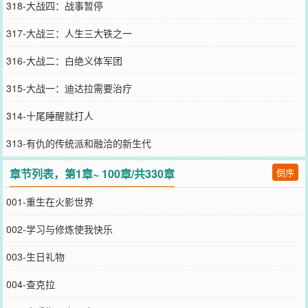
318-大战四：战事暂停
317-大战三：人生三大铁之一
316-大战二：白绝义体军团
315-大战一：迪达拉需要治疗
314-十尾睡醒就打人
313-有仇的传统派和融洽的新生代
章节列表，第1章~ 100章/共330章
倒序
001-重生在火影世界
002-学习与修炼使我快乐
003-生日礼物
004-查克拉