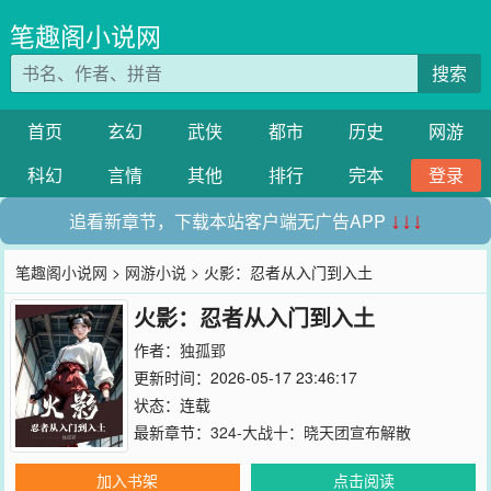
笔趣阁小说网
搜索
首页
玄幻
武侠
都市
历史
网游
科幻
言情
其他
排行
完本
登录
追看新章节，下载本站客户端无广告APP
↓↓↓
笔趣阁小说网
>
网游小说
> 火影：忍者从入门到入土
火影：忍者从入门到入土
作者：
独孤郢
更新时间：2026-05-17 23:46:17
状态：连载
最新章节：
324-大战十：晓天团宣布解散
加入书架
点击阅读