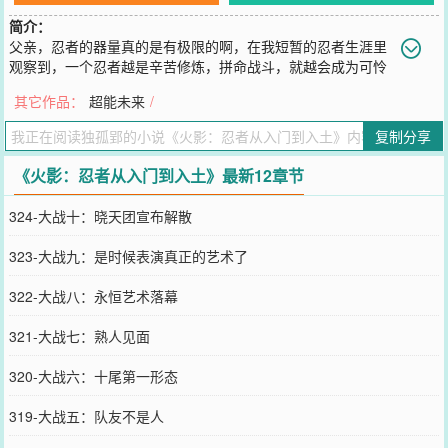
简介：
父亲，忍者的器量真的是有极限的啊，在我短暂的忍者生涯里
观察到，一个忍者越是辛苦修炼，拼命战斗，就越会成为可怜
的短命鬼，要成为超越忍者的存在啊。什么？儿子，你在说什么啊？
其它作品：
超能未来
/
我…不当忍者了，父亲！
您要是觉得《
火影：忍者从入门到入土
》还不错的话请不要忘记向您
复制分享
QQ群和微博微信里的朋友推荐哦！
《火影：忍者从入门到入土》最新12章节
324-大战十：晓天团宣布解散
323-大战九：是时候表演真正的艺术了
322-大战八：永恒艺术落幕
321-大战七：熟人见面
320-大战六：十尾第一形态
319-大战五：队友不是人