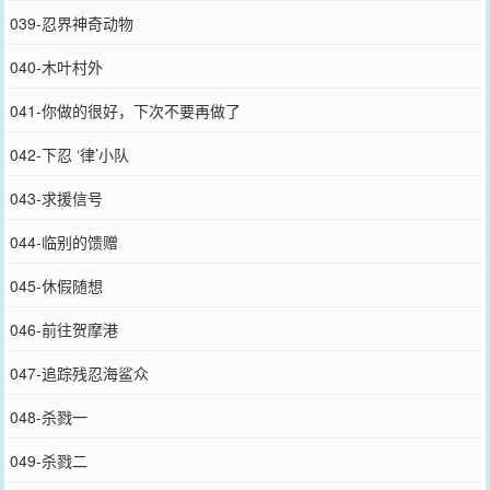
039-忍界神奇动物
040-木叶村外
041-你做的很好，下次不要再做了
042-下忍 ‘律’小队
043-求援信号
044-临别的馈赠
045-休假随想
046-前往贺摩港
047-追踪残忍海鲨众
048-杀戮一
049-杀戮二