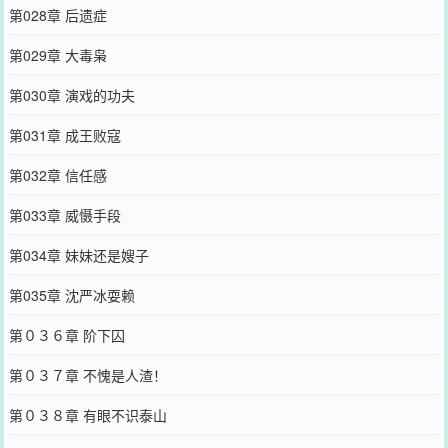
第028章 后遗症
第029章 大毒枭
第030章 演戏的功夫
第031章 成王败寇
第032章 信任感
第033章 威慑手段
第034章 妹妹还是嫂子
第035章 沈严冰耍赖
第０３６章 阶下囚
第０３７章 不愧是人渣！
第０３８章 有眼不识泰山