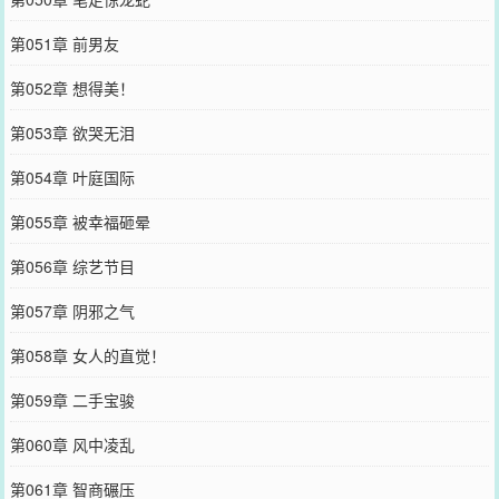
第051章 前男友
第052章 想得美！
第053章 欲哭无泪
第054章 叶庭国际
第055章 被幸福砸晕
第056章 综艺节目
第057章 阴邪之气
第058章 女人的直觉！
第059章 二手宝骏
第060章 风中凌乱
第061章 智商碾压