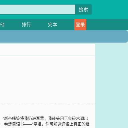
搜索
他
排行
完本
登录
。”新帝嗤笑将我扔进军营，我转头用玉玺碎末调出
一卷泛黄诏书——“皇姐，你可知这遗诏上真正的继