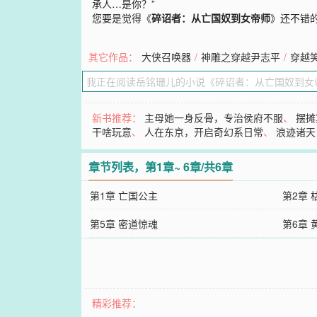
承人…是你？”
您要是觉得《
碎诏者：从亡国奴到女帝师
》还不错
其它作品：
大侠召唤器
/
神雕之穿越尹志平
/
穿越
新书推荐：
主母她一身反骨，专治侯府不服
、
摆摊
干啥玩意
、
人在东京，开启奇幻系日常
、
浪迹诸天
章节列表，第1章~ 6章/共6章
第1章 亡国公主
第2章 
第5章 密道惊魂
第6章 
精彩推荐：