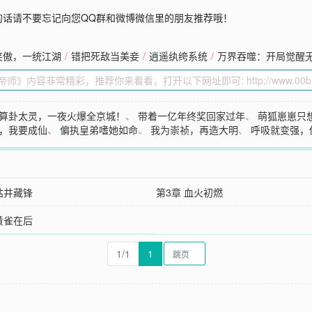
的话请不要忘记向您QQ群和微博微信里的朋友推荐哦！
笑傲，一统江湖
/
错把死敌当美妾
/
逍遥纨绔系统
/
万界吞噬：开局觉醒
算卦太灵，一夜火爆全京城！
、
带着一亿年终奖回家过年
、
萌狐崽崽只
，我要成仙
、
偏执皇弟嗜她如命
、
我为崇祯，再造大明
、
呼吸就变强，
枯井藏锋
第3章 血火初燃
黄雀在后
1/1
1