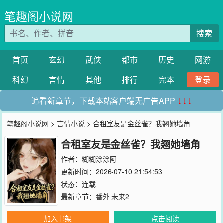
笔趣阁小说网
搜索
首页
玄幻
武侠
都市
历史
网游
科幻
言情
其他
排行
完本
登录
追看新章节，下载本站客户端无广告APP
↓↓↓
笔趣阁小说网
>
言情小说
> 合租室友是金丝雀？我翘她墙角
合租室友是金丝雀？我翘她墙角
作者：
糊糊涂涂阿
更新时间：2026-07-10 21:54:53
状态：连载
最新章节：
番外 未来2
加入书架
点击阅读