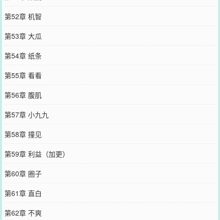
第52章 机智
第53章 大瓜
第54章 纸条
第55章 看看
第56章 腹肌
第57章 小九九
第58章 撞见
第59章 利益（加更）
第60章 圈子
第61章 直白
第62章 不爽