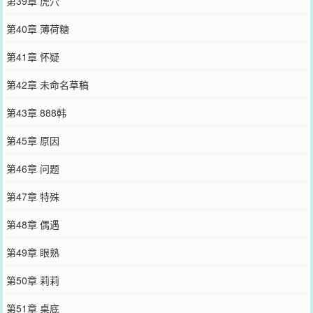
第39章 虎穴
第40章 薄荷糖
第41章 怀疑
第42章 未命名草稿
第43章 888韩
第45章 原因
第46章 问题
第47章 特殊
第48章 偶遇
第49章 眼熟
第50章 莉莉
第51章 桌底