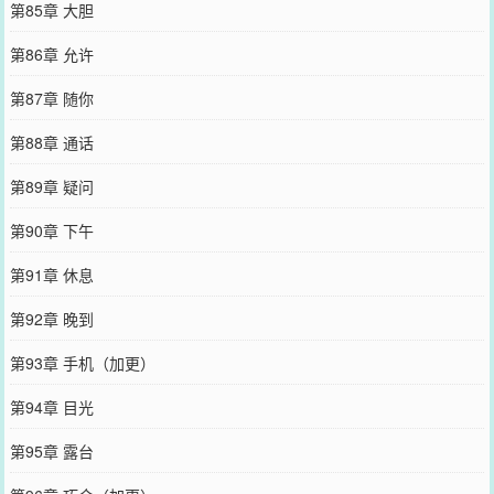
第85章 大胆
第86章 允许
第87章 随你
第88章 通话
第89章 疑问
第90章 下午
第91章 休息
第92章 晚到
第93章 手机（加更）
第94章 目光
第95章 露台