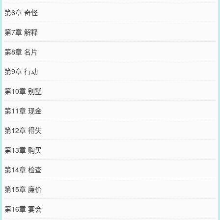
第6章 奇怪
第7章 解释
第8章 名片
第9章 行动
第10章 别墅
第11章 现金
第12章 得失
第13章 购买
第14章 检查
第15章 廉价
第16章 宴会