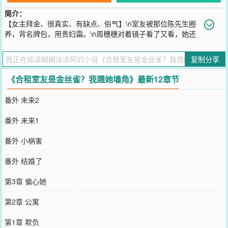
简介：
【女主拜金、很真实、有缺点、俗气】\n室友被那位陈先生圈
养，背名牌包，用贵妇霜。\n周穗穗对着镜子看了又看，她还
没我漂亮。\n她处心积虑，终于也成了他的人，只是没取代室友。\n
直到她在会所里，亲耳听见陈泊序对朋友嗤笑：\n“周穗穗？一个打发
复制分享
时间的玩意儿。”\n“比她室友还贪，这种女人，最好应付。”\n难听
吗？难听。\n但陈泊序有句话说对了，她确实贪。\n贪他的钱，贪他
《合租室友是金丝雀？我翘她墙角》最新12章节
带来的生活，更贪下一个能给出更高价码的人。\n既然在他眼里，她
们都是明码标价的货品。\n那她唯一要做的，就是在被处理掉之前，
番外 未来2
\n找一个比他更阔、更好的下家。
您要是觉得《
合租室友是金丝雀？我翘她墙角
》还不错的话请不要忘
番外 未来1
记向您QQ群和微博微信里的朋友推荐哦！
番外 小祸害
番外 结婚了
第3章 偏心她
第2章 公寓
第1章 欺负