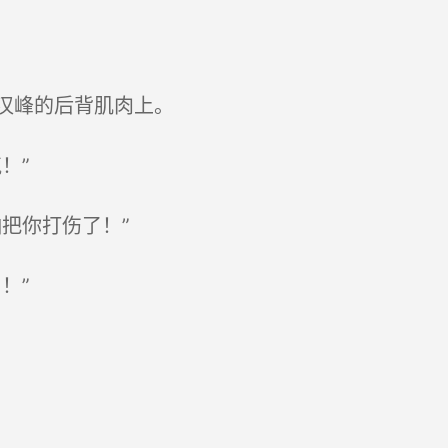
汉峰的后背肌肉上。
！”
把你打伤了！”
！”