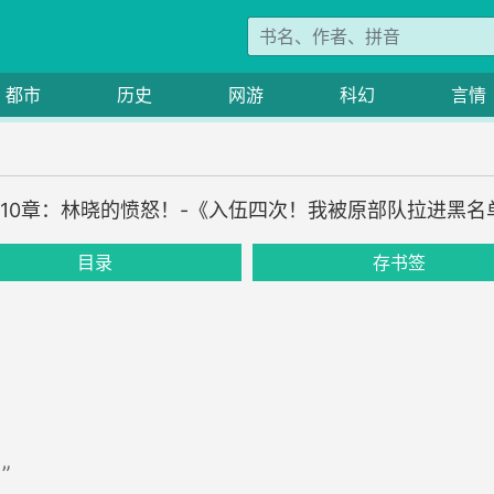
都市
历史
网游
科幻
言情
210章：林晓的愤怒！-《入伍四次！我被原部队拉进黑名
目录
存书签
”