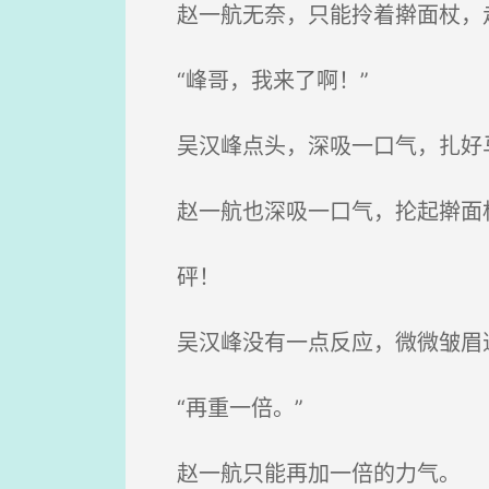
赵一航无奈，只能拎着擀面杖，
“峰哥，我来了啊！”
吴汉峰点头，深吸一口气，扎好马
赵一航也深吸一口气，抡起擀面
砰！
吴汉峰没有一点反应，微微皱眉道
“再重一倍。”
赵一航只能再加一倍的力气。