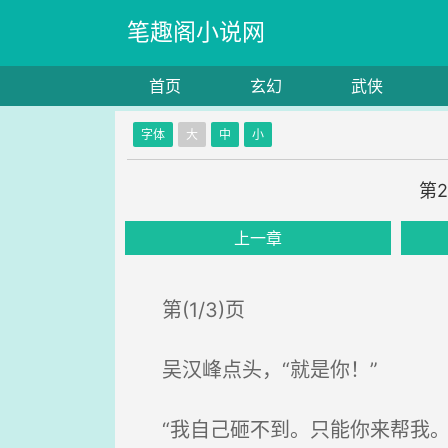
笔趣阁小说网
首页
玄幻
武侠
字体
大
中
小
第
上一章
第(1/3)页
吴汉峰点头，“就是你！”
“我自己砸不到。只能你来帮我。