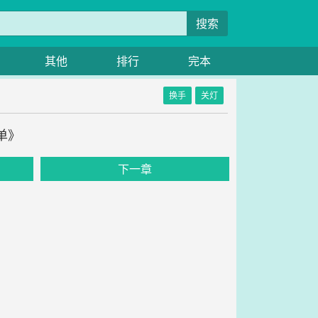
搜索
其他
排行
完本
换手
关灯
单》
下一章