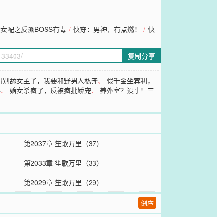
女配之反派BOSS有毒
/
快穿：男神，有点燃！
/
快
复制分享
哥别舔女主了，我要和野男人私奔
、
假千金坐宾利，
停
、
嫡女杀疯了，反被疯批娇宠
、
养外室？没事！三
第2037章 笙歌万里（37）
第2033章 笙歌万里（33）
第2029章 笙歌万里（29）
倒序