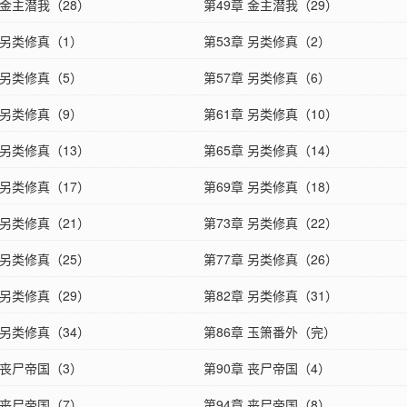
 金主潜我（28）
第49章 金主潜我（29）
 另类修真（1）
第53章 另类修真（2）
 另类修真（5）
第57章 另类修真（6）
 另类修真（9）
第61章 另类修真（10）
 另类修真（13）
第65章 另类修真（14）
 另类修真（17）
第69章 另类修真（18）
 另类修真（21）
第73章 另类修真（22）
 另类修真（25）
第77章 另类修真（26）
 另类修真（29）
第82章 另类修真（31）
 另类修真（34）
第86章 玉箫番外（完）
 丧尸帝国（3）
第90章 丧尸帝国（4）
 丧尸帝国（7）
第94章 丧尸帝国（8）