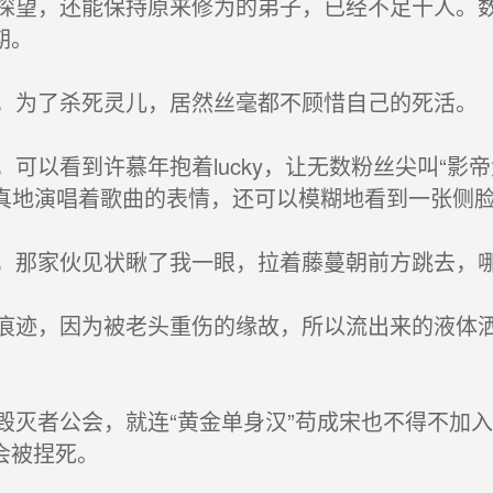
望，还能保持原来修为的弟子，已经不足十人。数
期。
为了杀死灵儿，居然丝毫都不顾惜自己的死活。
以看到许慕年抱着lucky，让无数粉丝尖叫“影
认真地演唱着歌曲的表情，还可以模糊地看到一张侧
那家伙见状瞅了我一眼，拉着藤蔓朝前方跳去，
迹，因为被老头重伤的缘故，所以流出来的液体洒
灭者公会，就连“黄金单身汉”苟成宋也不得不加
会被捏死。