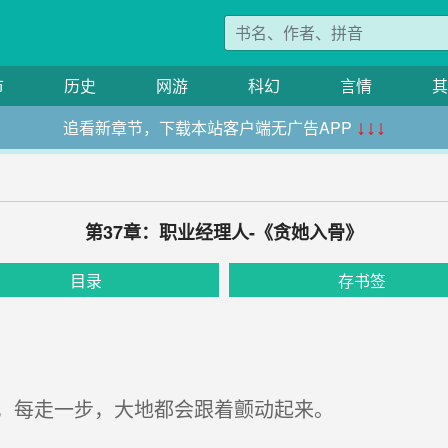
市
历史
网游
科幻
言情
其
追看新章节，下载本站客户端无广告APP
↓↓↓
第37章：职业经理人-《贪她入骨》
目录
存书签
，每走一步，大地都会跟着颤动起来。