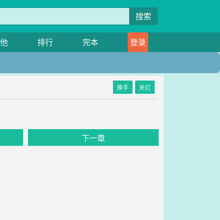
搜索
他
排行
完本
登录
换手
关灯
下一章