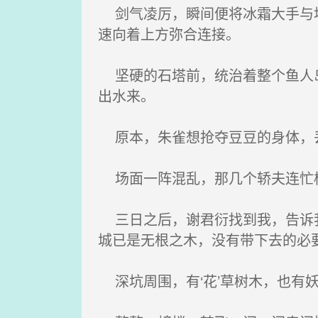
剑气凌厉，瞬间便将冰霜大手与地
速向着上方弥合连接。
坚硬的石塔前，统治着整个鱼人岛
出水来。
原本，朱雀想抢夺豆豆的身体，
场面一阵混乱，那几个轿夫连忙
三日之后，谢君衍找到我，告诉我
城已是无根之木，没有带下去的必
深坑周围，有‘花’草树木，也有