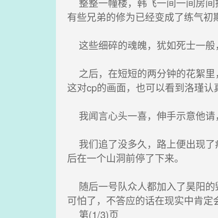
整整一幢楼，韩飞一间一间房间探
有些兄弟的修为已经变成了练气初
这些细碎的魂魄，犹如死士一般，
之后，在短短的两分钟的花絮里，可
这对cp的画面，也可以看到洛瑾
我闻言心头一喜，伸手示意他请，
我们追了没多久，路上便出现了痕
后在一个山洞前停了下来。
随后一号队众人都加入了昊阳的毁
可怕了，不答应的话在现实中肯定
第(1/3)页