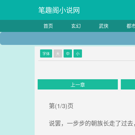
笔趣阁小说网
首页
玄幻
武侠
都
字体
大
中
小
上一章
第(1/3)页
说罢，一步步的朝族长走了过去