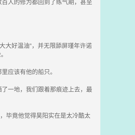
百人的修为都回到了练气期，甚至
帝大大好温油”，并无限舔屏瑾年许诺
脸。
哪里应该有他的船只。
了一地，我们跟着那痕迹上去，最
入，毕竟他觉得昊阳实在是太冷酷太