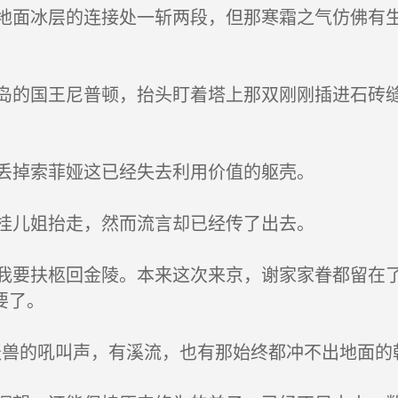
面冰层的连接处一斩两段，但那寒霜之气仿佛有生
的国王尼普顿，抬头盯着塔上那双刚刚插进石砖缝
丢掉索菲娅这已经失去利用价值的躯壳。
桂儿姐抬走，然而流言却已经传了出去。
要扶柩回金陵。本来这次来京，谢家家眷都留在了
要了。
妖兽的吼叫声，有溪流，也有那始终都冲不出地面的