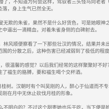
了，不知道为何会这样，驾驭者三头怪鸟向老者飞
坠落，身上生气已然全无。
无欺的朱雀，果然不是什么好货色，可是她眼神之
之中逼出一滴精血，对着朱雀身侧的白碑射去。
林风顺便察看了一下那些壮汉的情况，结果并未出
范围的分散之后，这种伤害已经减弱到了极低的程
，很温馨的感觉？以后我们经常的这样聚聚好不好
住了福生的胳膊，要和福生喝个交杯酒。
桂树。汉朝时有个叫吴刚的人，醉心于仙道而不专
吴刚在月中无休止砍伐月桂的形象。
不明白的？不过这个甜枣她也乐于吃，当下便是脸