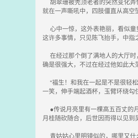
胡翠珊被秃顶老者的突然变化弄懵
就在一声嘶吼中，四肢僵直从高空
心中一惊，这外表艳丽，看似童叟
这许多事情，只见陈飞抬手，中指
在经过那个倒了满地人的大厅时，
确是很强大，不过在经过他如此大
“福生！和我在一起是不是很轻松
一笑，伸手端起酒杯，玉臂环绕勾
●传说月亮里有一棵高五百丈的月
月桂随砍随合，后世因而得以见到
青姑姑心里明镜似的，哪里又什么