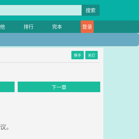
搜索
他
排行
完本
登录
换手
关灯
下一章
议。