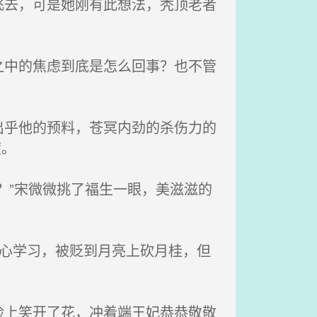
去，可是她刚有此想法，秃顶老者
中的焦虑到底是怎么回事？也不管
乎他的预料，苍冥内劲的杀伤力的
度。
？”宋微微挑了福生一眼，美滋滋的
心学习，被贬到月亮上砍月桂，但
上笑开了花，冲着端王妃恭恭敬敬