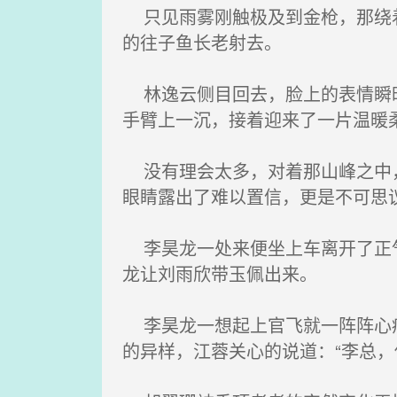
只见雨雾刚触极及到金枪，那绕着
的往子鱼长老射去。
林逸云侧目回去，脸上的表情瞬时
手臂上一沉，接着迎来了一片温暖
没有理会太多，对着那山峰之中，
眼睛露出了难以置信，更是不可思
李昊龙一处来便坐上车离开了正气
龙让刘雨欣带玉佩出来。
李昊龙一想起上官飞就一阵阵心痛
的异样，江蓉关心的说道：“李总，