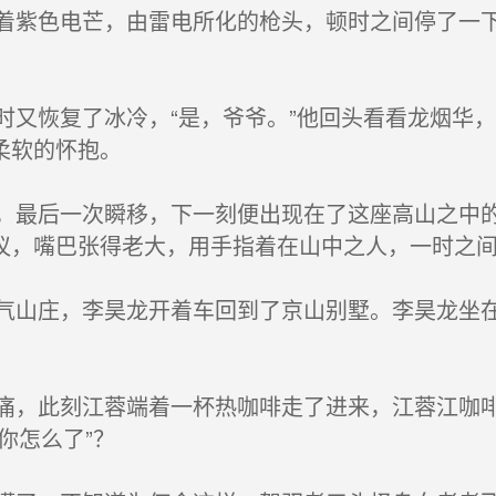
紫色电芒，由雷电所化的枪头，顿时之间停了一下
又恢复了冰冷，“是，爷爷。”他回头看看龙烟华
柔软的怀抱。
最后一次瞬移，下一刻便出现在了这座高山之中的
议，嘴巴张得老大，用手指着在山中之人，一时之
山庄，李昊龙开着车回到了京山别墅。李昊龙坐在
，此刻江蓉端着一杯热咖啡走了进来，江蓉江咖啡
你怎么了”？