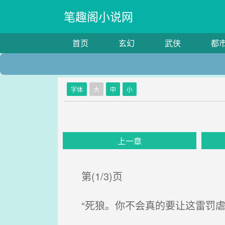
笔趣阁小说网
首页
玄幻
武侠
都
字体
大
中
小
上一章
第(1/3)页
“死狼。你不会真的要让这雷罚虐