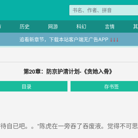
市
历史
网游
科幻
言情
其
追看新章节，下载本站客户端无广告APP
↓↓↓
第20章：防京护清计划-《贪她入骨》
目录
存书签
待自已吧。。”陈虎在一旁吞了吞废液。觉得不可思