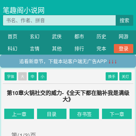
笔趣阁小说网
搜索
首页
玄幻
武侠
都市
历史
网游
科幻
言情
其他
排行
完本
登录
追看新章节，下载本站客户端无广告APP
↓↓↓
字体
大
中
小
换手
关灯
第10章火锅社交的威力-《全天下都在脑补我是满级
大》
上一章
目录
存书签
下一章
第(1/3)页