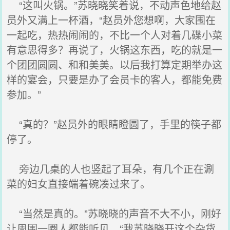
“这叫火锅。”苏晓晓笑着说，不动声色地给赵
员外又满上一杯酒，“赵员外您想啊，大家围在
一起吃，热热闹闹的，不比一个人对着几碟小菜
有意思得多？再说了，火锅这东西，吃的就是一
个团团圆圆、和和美美。以后我打算定期举办这
样的宴会，只要是办了会员卡的客人，都能免费
参加。”
“真的？”赵员外的眼睛瞪圆了，手里的筷子都
停了。
旁边几桌的人也竖起了耳朵，有几个正在涮
菜的妇女直接端着碗凑过来了。
“当然是真的。”苏晓晓的声音不大不小，刚好
让周围一圈人都能听见，“我苏晓晓开这个杂货