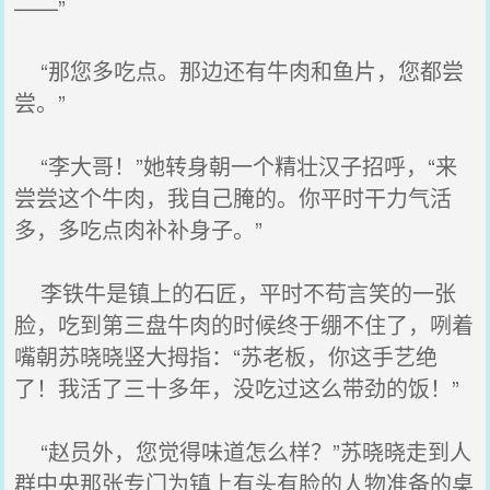
——”
“那您多吃点。那边还有牛肉和鱼片，您都尝
尝。”
“李大哥！”她转身朝一个精壮汉子招呼，“来
尝尝这个牛肉，我自己腌的。你平时干力气活
多，多吃点肉补补身子。”
李铁牛是镇上的石匠，平时不苟言笑的一张
脸，吃到第三盘牛肉的时候终于绷不住了，咧着
嘴朝苏晓晓竖大拇指：“苏老板，你这手艺绝
了！我活了三十多年，没吃过这么带劲的饭！”
“赵员外，您觉得味道怎么样？”苏晓晓走到人
群中央那张专门为镇上有头有脸的人物准备的桌