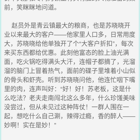
前，笑眯眯地问道。
赵员外是青云镇最大的粮商，也是苏晓晓开
业以来最大的客户——他家里人口多，日常用度
大，苏晓晓给他单独开了个“大客户折扣”，每次
来买东西都给优惠。此刻他富态的脸上油光满
面，吃火锅吃得满头大汗，连帽子都摘了，光溜
溜的脑门上冒着热气，面前的碟子里堆着小山似
的骨头和虾壳。听到苏晓晓问他，他连忙咽下嘴
里的肉，连声叫好：“好！好！苏老板，这是什
么吃法？老夫走南闯北这么多年，什么珍馐美味
没尝过，但从未见过这种阵仗！一群人围在一
起，想吃什么自己涮，辣得过瘾，香的醉人——
妙啊！实在是妙！”