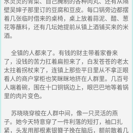
水灵灵的青菜、自己腌制的各种肉丸、还有从隔
壁吴婶子那里订的豆腐和豆皮。每口锅旁边都摆
着几张临时借来的桌椅，桌上放着蒜泥、醋、葱
花等蘸料，还有几坛她提前从镇上酒铺买来的米
酒。
全镇的人都来了。有钱的财主带着家眷来
了，没钱的苦力扛着扁担来了，白发苍苍的老太
太拄着拐杖来了，连镇上那些平日里从不拿正眼
看人的商户掌柜也笑眯眯地挤在人群里。几百号
人端着碗，围在十口铜锅边上，眼巴巴地等着锅
里的肉片变色。
苏晓晓穿梭在人群中间，像一只灵活的燕
子。她今天特意穿了一件利落的短打，袖口扎
紧，头发用那根素银簪子挽在脑后，额前散着几