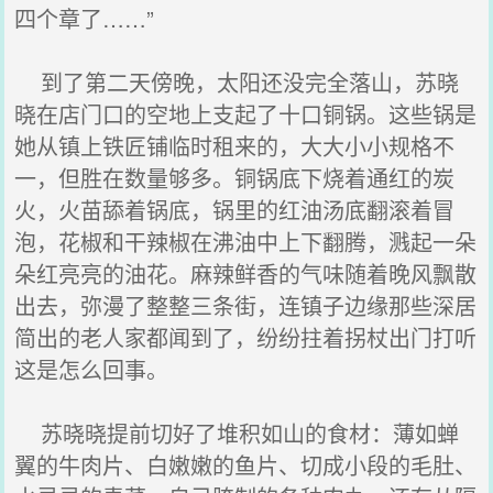
四个章了……”
到了第二天傍晚，太阳还没完全落山，苏晓
晓在店门口的空地上支起了十口铜锅。这些锅是
她从镇上铁匠铺临时租来的，大大小小规格不
一，但胜在数量够多。铜锅底下烧着通红的炭
火，火苗舔着锅底，锅里的红油汤底翻滚着冒
泡，花椒和干辣椒在沸油中上下翻腾，溅起一朵
朵红亮亮的油花。麻辣鲜香的气味随着晚风飘散
出去，弥漫了整整三条街，连镇子边缘那些深居
简出的老人家都闻到了，纷纷拄着拐杖出门打听
这是怎么回事。
苏晓晓提前切好了堆积如山的食材：薄如蝉
翼的牛肉片、白嫩嫩的鱼片、切成小段的毛肚、