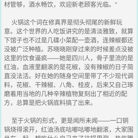
材管够，酒水畅饮，欢迎新老顾客光临。”
火锅这个词在修真界是彻头彻尾的新鲜玩
意。这个世界的人吃饭讲究的是清淡雅致，就算
下馆子也不过是几碟小菜配一壶酒，连辣椒都还
没被广泛种植。苏晓晓刚穿过来的时候差点没被
这里的饮食逼疯——她是四川人，骨子里流的是
红油，血液里翻滚的是花椒，没有辣椒的日子简
直没法活。好在她的随身空间里带了不少现代调
料，花椒、干辣椒、八角、桂皮，后来又自己琢
磨着用当地的几种辛辣植物复刻出了相近的配
方，总算是把火锅底料搞了出来。
至于火锅的形式，更是闻所未闻——一口铜
锅烧得滚开，红油汤底咕嘟咕嘟地翻滚，大家围