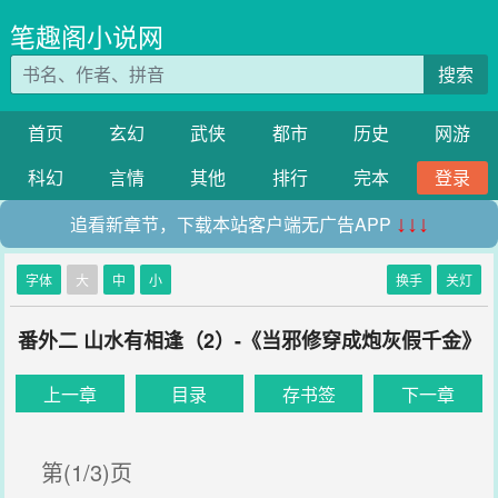
笔趣阁小说网
搜索
首页
玄幻
武侠
都市
历史
网游
科幻
言情
其他
排行
完本
登录
追看新章节，下载本站客户端无广告APP
↓↓↓
字体
大
中
小
换手
关灯
番外二 山水有相逢（2）-《当邪修穿成炮灰假千金》
上一章
目录
存书签
下一章
第(1/3)页