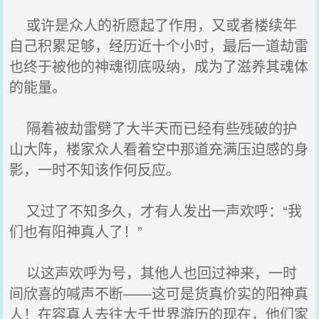
或许是众人的祈愿起了作用，又或者楼续年
自己积累足够，经历近十个小时，最后一道劫雷
也终于被他的神魂彻底吸纳，成为了滋养其魂体
的能量。
隔着被劫雷劈了大半天而已经有些残破的护
山大阵，楼家众人看着空中那道充满压迫感的身
影，一时不知该作何反应。
又过了不知多久，才有人发出一声欢呼：“我
们也有阳神真人了！”
以这声欢呼为号，其他人也回过神来，一时
间欣喜的喊声不断——这可是货真价实的阳神真
人！在容真人去往大千世界游历的现在，他们家