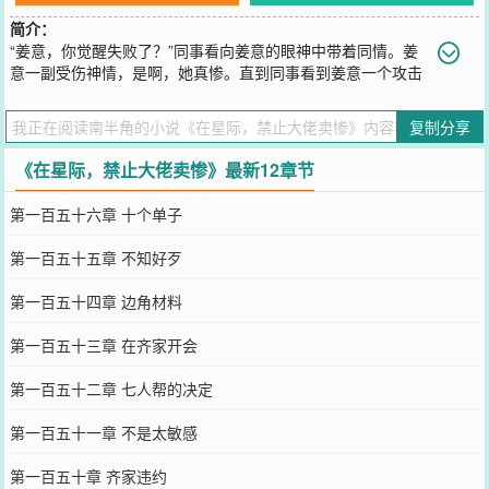
简介：
“姜意，你觉醒失败了？”同事看向姜意的眼神中带着同情。姜
意一副受伤神情，是啊，她真惨。直到同事看到姜意一个攻击
就把高两个大境界的异兽杀死，同事眼皮直抽，姜意有什么惨的？“姜
意，你说你好惨，对方还拿身份压你，要娶你？”朋友听着姜意害怕的
复制分享
语气，做好放弃一切杀出血路把姜意带走。当天却看到星际各大世家
都在抢姜意，那人被挤到了一边。朋友：不是，姜意，你有这马甲你
《在星际，禁止大佬卖惨》最新12章节
惨个毛啊？“老大，你太惨了，竟被各大世家威胁！需要我们支援？”
收到姜意最高紧急消息的众手下露出担忧，立即赶往蓝星，却看到姜
第一百五十六章 十个单子
意正把各大世家的强者打趴在地。众手下？？？这到底是谁惨。从
此，星际第一条法则修改为：禁止大佬卖惨。
第一百五十五章 不知好歹
您要是觉得《
在星际，禁止大佬卖惨
》还不错的话请不要忘记向您QQ
群和微博微信里的朋友推荐哦！
第一百五十四章 边角材料
第一百五十三章 在齐家开会
第一百五十二章 七人帮的决定
第一百五十一章 不是太敏感
第一百五十章 齐家违约