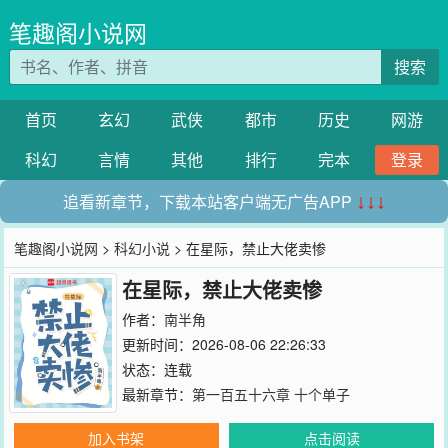
笔趣阁小说网
搜索
首页
玄幻
武侠
都市
历史
网游
科幻
言情
其他
排行
完本
登录
追看新章节，下载本站客户端无广告APP
↓↓↓
笔趣阁小说网
>
科幻小说
> 在星际，禁止大佬卖惨
在星际，禁止大佬卖惨
作者：
南半角
更新时间：2026-08-06 22:26:33
状态：连载
最新章节：
第一百五十六章 十个单子
加入书架
点击阅读