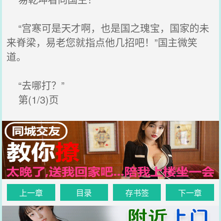
“宫寒可是天才啊，也是国之瑰宝，国家的未
来脊梁，易老您就指点他几招吧！”国主微笑
道。
“去哪打？”
第(1/3)页
上一章
目录
存书签
下一章