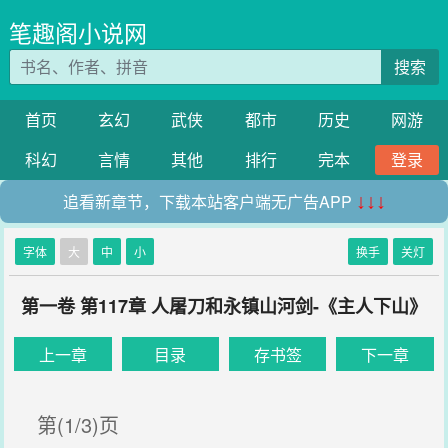
笔趣阁小说网
搜索
首页
玄幻
武侠
都市
历史
网游
科幻
言情
其他
排行
完本
登录
追看新章节，下载本站客户端无广告APP
↓↓↓
字体
大
中
小
换手
关灯
第一卷 第117章 人屠刀和永镇山河剑-《主人下山》
上一章
目录
存书签
下一章
第(1/3)页