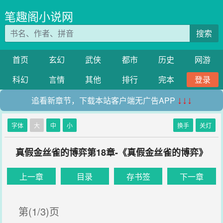
笔趣阁小说网
搜索
首页
玄幻
武侠
都市
历史
网游
科幻
言情
其他
排行
完本
登录
追看新章节，下载本站客户端无广告APP
↓↓↓
字体
大
中
小
换手
关灯
真假金丝雀的博弈第18章-《真假金丝雀的博弈》
上一章
目录
存书签
下一章
第(1/3)页