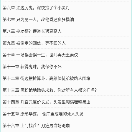
第六章 江边厉鬼，深夜捡了个小灵丹
第七章 只为见一人，趁他昏迷疯狂揩油
第八章 抢功德？假道长遇真高人
第九章 被偷走的回信，等不回的人
第十章 一场误会误一生，世间再无王素仪
第十一章 获得鬼珠，我保你不死
第十二章 街边摆摊算卦，高颜值徒弟被路人围堵
第十三章 黑粉跪地磕头求救，你对所有人都这样吗？
第十四章 几百元廉价长发，头发里爬满噬魂黑虫
第十五章 原形毕露， 仓库里成堆的死人头发
第十六章 上门找茬？刀疤男当场跪崩