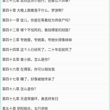
第三十九章 就你这点小道行，还敢让人供奉？
第四十章 大晚上跟着我干什么，梦游啊？
第四十一章 徒儿，你是在等着给为师收尸吗？
第四十二章 哪个不怕死的，敢挡傅家的财路？
第四十三章 夸她瘦，夸她美，夸她长得像妹妹
第四十四章 这个人已经死了，二十年前就死了
第四十五章 姜小姐，怎么是你？
第四十六章 在傅家，你可以相信我
第四十七章 糟了，好像被她传染了
第四十八章 怎么是你？
第四十九章 天道常循环，善恶终有归
第五十章 阴阳相合，五行逆转