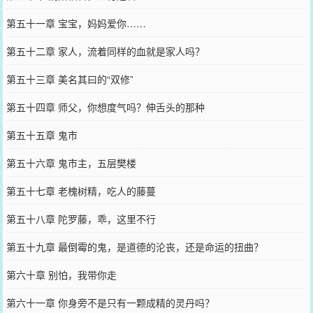
第五十一章 宝宝，妈妈爱你……
第五十二章 家人，流着同样的血就是家人吗？
第五十三章 美名其曰的“双修”
第五十四章 师父，你想度气吗？伸舌头的那种
第五十五章 鬼市
第五十六章 鬼市主，五层樊楼
第五十七章 老槐树精，吃人的藤蔓
第五十八章 陀罗藤，乖，这里不行
第五十九章 最倒霉的鬼，是道德的沦丧，还是命运的扭曲？
第六十章 别怕，我带你走
第六十一章 你身旁不是只有一颗成精的灵丹吗？