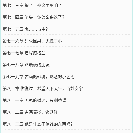
第七十三章 糟了，被这里影响了
第七十四章 丫头，你怎么来这了？
第七十五章 鬼……市主？
第七十六章 只求因果，无愧于心
第七十七章 启程威格兰
第七十八章 命最硬的朋友
第七十九章 古画的幻境，熟悉的小乞丐
第八十章 你说过，希望天下太平，百姓安宁
第八十一章 无尽的循环，只剩绝望
第八十二章 古画青岑，锁妖阵
第八十三章 他是什么不值钱的东西吗？