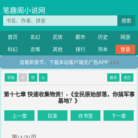
笔趣阁小说网
搜索
首页
玄幻
武侠
都市
历史
网游
科幻
言情
其他
排行
完本
登录
追看新章节，下载本站客户端无广告APP
↓↓↓
字体
大
中
小
换手
关灯
第十七章 快速收集物资！-《全民原始部落，你搞军事
基地？》
上一章
目录
存书签
下一章
第(1/3)页