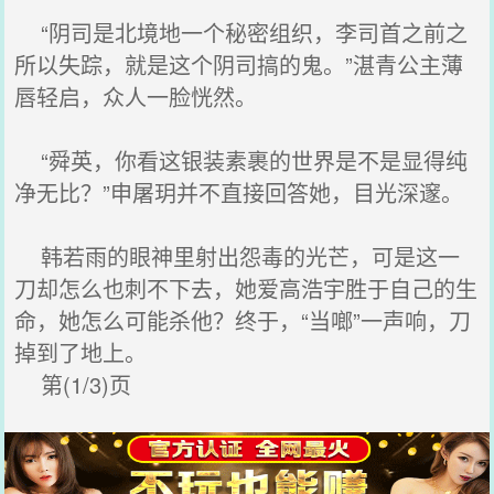
“阴司是北境地一个秘密组织，李司首之前之
所以失踪，就是这个阴司搞的鬼。”湛青公主薄
唇轻启，众人一脸恍然。
“舜英，你看这银装素裹的世界是不是显得纯
净无比？”申屠玥并不直接回答她，目光深邃。
韩若雨的眼神里射出怨毒的光芒，可是这一
刀却怎么也刺不下去，她爱高浩宇胜于自己的生
命，她怎么可能杀他？终于，“当啷”一声响，刀
掉到了地上。
第(1/3)页