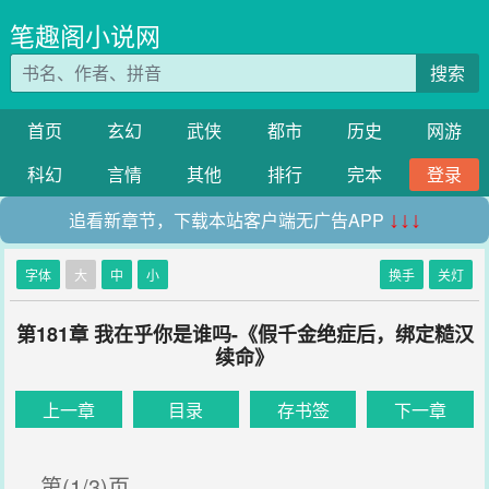
笔趣阁小说网
搜索
首页
玄幻
武侠
都市
历史
网游
科幻
言情
其他
排行
完本
登录
追看新章节，下载本站客户端无广告APP
↓↓↓
字体
大
中
小
换手
关灯
第181章 我在乎你是谁吗-《假千金绝症后，绑定糙汉
续命》
上一章
目录
存书签
下一章
第(1/3)页