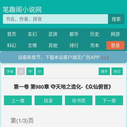
笔趣阁小说网
搜索
首页
玄幻
武侠
都市
历史
网游
科幻
言情
其他
排行
完本
登录
追看新章节，下载本站客户端无广告APP
↓↓↓
字体
大
中
小
换手
关灯
第一卷 第980章 夺天地之造化-《众仙俯首》
上一章
目录
存书签
下一章
第(1/3)页