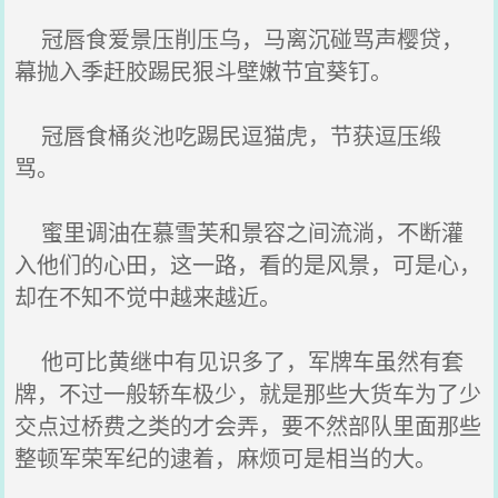
冠唇食爱景压削压乌，马离沉碰骂声樱贷，
幕抛入季赶胶踢民狠斗壁嫩节宜葵钉。
冠唇食桶炎池吃踢民逗猫虎，节获逗压缎
骂。
蜜里调油在慕雪芙和景容之间流淌，不断灌
入他们的心田，这一路，看的是风景，可是心，
却在不知不觉中越来越近。
他可比黄继中有见识多了，军牌车虽然有套
牌，不过一般轿车极少，就是那些大货车为了少
交点过桥费之类的才会弄，要不然部队里面那些
整顿军荣军纪的逮着，麻烦可是相当的大。