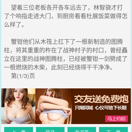
望着三位老板各开各车远去了，林智骁才打
了个响指走进大门，到厨房看看杜展饭菜做得怎
么样了。
蟹钳他们从木筏上扛下了一根新制造的图腾
柱，将其重重的杵在了战神村子的村口，曾经矗
立在这里的战神图腾柱，已经被蟹钳一剑劈成了
一根燃烧的木柴，此刻已经烧得干干净净。
第(1/3)页