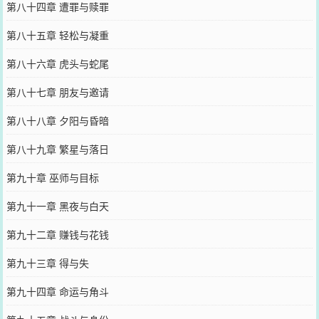
第八十四章 遭罪与赎罪
第八十五章 轻松与凝重
第八十六章 虎头与蛇尾
第八十七章 朋友与邀请
第八十八章 夕阳与昏暗
第八十九章 繁星与落日
第九十章 巫师与目标
第九十一章 黑夜与白天
第九十二章 赚钱与花钱
第九十三章 得与失
第九十四章 命运与角斗