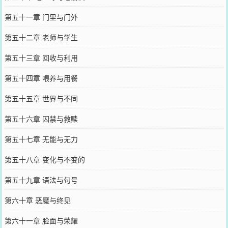
第五十一章 门里与门外
第五十二章 老师与学生
第五十三章 回收与利用
第五十四章 喂养与用餐
第五十五章 世界与不同
第五十六章 囚禁与救赎
第五十七章 无能与无力
第五十八章 变化与不变的
第五十九章 语法与句号
第六十章 恶魔与终见
第六十一章 脸面与荣耀