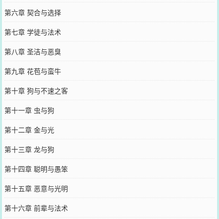
第六章 契合与选择
第七章 学徒与法术
第八章 圣洁与恶臭
第九章 花苞与蛮牛
第十章 狗与不速之客
第十一章 虫与狗
第十二章 金与光
第十三章 龙与狗
第十四章 聪明与愚笨
第十五章 恶意与光明
第十六章 前辈与法术