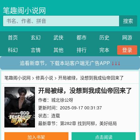
笔趣阁小说网
搜索
首页
玄幻
武侠
都市
历史
网游
科幻
言情
其他
排行
完本
登录
追看新章节，下载本站客户端无广告APP
↓↓↓
笔趣阁小说网
>
修真小说
> 开局被绿，没想到我成仙帝回来了
开局被绿，没想到我成仙帝回来了
作者：
城北徐公呀
更新时间：2025-09-17 00:31:37
状态：连载
最新章节：
第282章 找到阿柳，美好结局
加入书架
点击阅读