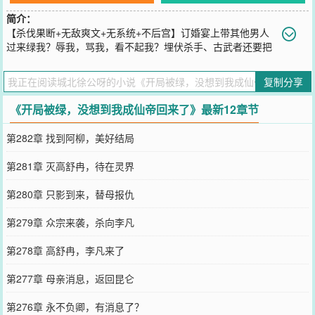
简介：
【杀伐果断+无敌爽文+无系统+不后宫】订婚宴上带其他男人
过来绿我？辱我，骂我，看不起我？埋伏杀手、古武者还要把
我杀了？不好意思！你可能不知，我已经成仙帝了！何以解忧？全部
碾压！
复制分享
您要是觉得《
开局被绿，没想到我成仙帝回来了
》还不错的话请不要
忘记向您QQ群和微博微信里的朋友推荐哦！
《开局被绿，没想到我成仙帝回来了》最新12章节
第282章 找到阿柳，美好结局
第281章 灭高舒冉，待在灵界
第280章 只影到来，替母报仇
第279章 众宗来袭，杀向李凡
第278章 高舒冉，李凡来了
第277章 母亲消息，返回昆仑
第276章 永不负卿，有消息了？