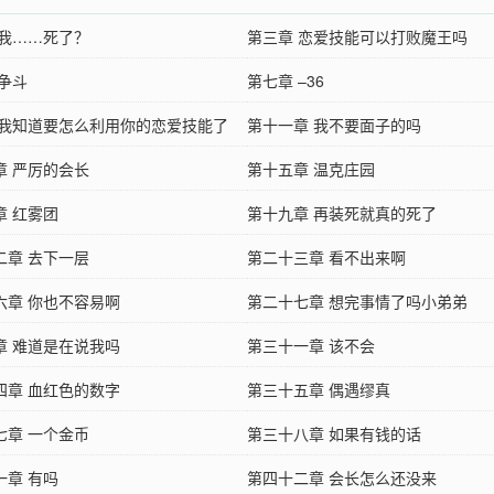
 我……死了？
第三章 恋爱技能可以打败魔王吗
 争斗
第七章 –36
 我知道要怎么利用你的恋爱技能了
第十一章 我不要面子的吗
章 严厉的会长
第十五章 温克庄园
章 红雾团
第十九章 再装死就真的死了
二章 去下一层
第二十三章 看不出来啊
六章 你也不容易啊
第二十七章 想完事情了吗小弟弟
章 难道是在说我吗
第三十一章 该不会
四章 血红色的数字
第三十五章 偶遇缪真
七章 一个金币
第三十八章 如果有钱的话
一章 有吗
第四十二章 会长怎么还没来