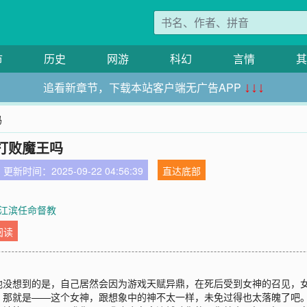
市
历史
网游
科幻
言情
其
追看新章节，下载本站客户端无广告APP
↓↓↓
吗
打败魔王吗
更新时间：2025-09-22 04:56:39
直达底部
章 江滨任命督教
阅读
他没想到的是，自己居然会因为游戏天赋异鼎，在死后受到女神的召见，
，那就是——这个女神，跟想象中的神不太一样，未免过得也太落魄了吧。