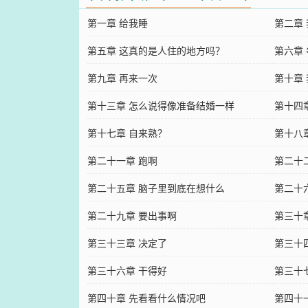
第一章 给我睡
第二章
第五章 这真的是人住的地方吗？
第六章
第九章 再来一次
第十章
第十三章 怎么说得像准备结婚一样
第十四
第十七章 自来熟？
第十八
第二十一章 跑啊
第二十
第二十五章 脑子里到底在想什么
第二十
第二十九章 要出事啊
第三十
第三十三章 决定了
第三十
第三十六章 干得好
第三十
第四十章 先看看什么情况吧
第四十