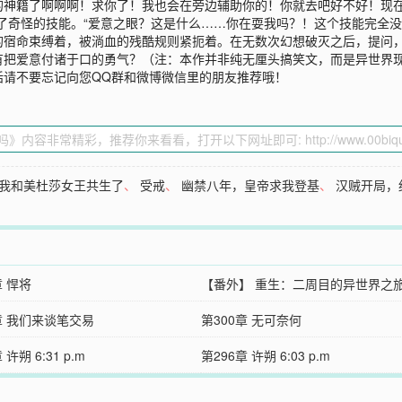
的神籍了啊啊啊！求你了！我也会在旁边辅助你的！你就去吧好不好！现
了奇怪的技能。“爱意之眼？这是什么……你在耍我吗？！这个技能完全没
的宿命束缚着，被淌血的残酷规则紧扼着。在无数次幻想破灭之后，提问
有把爱意付诸于口的勇气？（注：本作并非纯无厘头搞笑文，而是异世界
话请不要忘记向您QQ群和微博微信里的朋友推荐哦！
我和美杜莎女王共生了
、
受戒
、
幽禁八年，皇帝求我登基
、
汉贼开局，
章 悍将
【番外】 重生：二周目的异世界之
章 我们来谈笔交易
第300章 无可奈何
 许朔 6:31 p.m
第296章 许朔 6:03 p.m