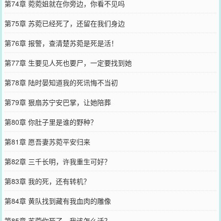
第74章 菀菀姐就在你旁边，你看不见吗
第75章 苏菀已经死了，还留在我们身边
第76章 报警，查清楚苏菀是死是活！
第77章 生要见人死也要尸，一定要找到她
第78章 陆时晏知道我的死讯悔不当初
第79章 狠扇苏宁安巴掌，让她陪葬
第80章 你肚子里是谁的野种？
第81章 愿吾妻苏菀平安归来
第82章 三千长明，许我重生可好？
第83章 我的死，还有转机？
第84章 黄队找到藏有我血肉的雕像
第85章 苏菀你死了，我该怎么活？