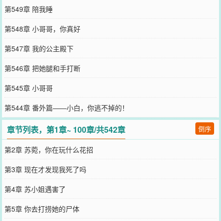
第549章 陪我睡
第548章 小哥哥，你真好
第547章 我的公主殿下
第546章 把她腿和手打断
第545章 小哥哥
第544章 番外篇——小白，你逃不掉的！
章节列表，第1章~ 100章/共542章
倒序
第2章 苏菀，你在玩什么花招
第3章 现在才发现我死了吗
第4章 苏小姐遇害了
第5章 你去打捞她的尸体