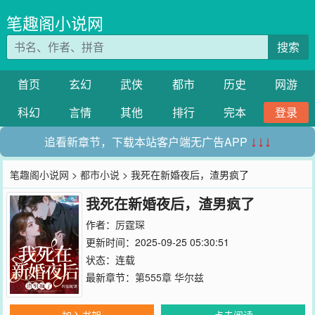
笔趣阁小说网
搜索
首页
玄幻
武侠
都市
历史
网游
科幻
言情
其他
排行
完本
登录
追看新章节，下载本站客户端无广告APP
↓↓↓
笔趣阁小说网
>
都市小说
> 我死在新婚夜后，渣男疯了
我死在新婚夜后，渣男疯了
作者：
厉霆琛
更新时间：2025-09-25 05:30:51
状态：连载
最新章节：
第555章 华尔兹
加入书架
点击阅读