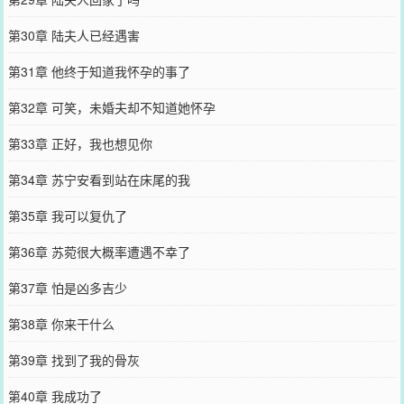
第30章 陆夫人已经遇害
第31章 他终于知道我怀孕的事了
第32章 可笑，未婚夫却不知道她怀孕
第33章 正好，我也想见你
第34章 苏宁安看到站在床尾的我
第35章 我可以复仇了
第36章 苏菀很大概率遭遇不幸了
第37章 怕是凶多吉少
第38章 你来干什么
第39章 找到了我的骨灰
第40章 我成功了