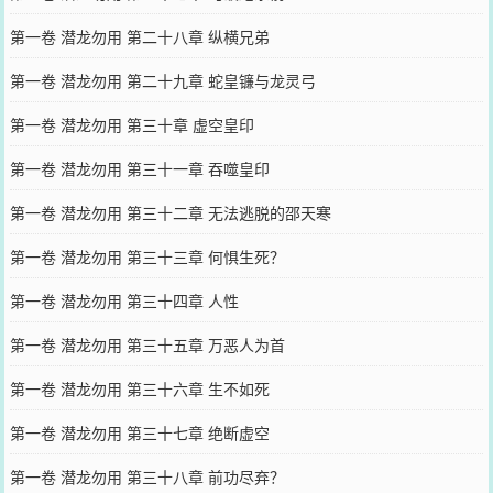
第一卷 潜龙勿用 第二十八章 纵横兄弟
第一卷 潜龙勿用 第二十九章 蛇皇镰与龙灵弓
第一卷 潜龙勿用 第三十章 虚空皇印
第一卷 潜龙勿用 第三十一章 吞噬皇印
第一卷 潜龙勿用 第三十二章 无法逃脱的邵天寒
第一卷 潜龙勿用 第三十三章 何惧生死？
第一卷 潜龙勿用 第三十四章 人性
第一卷 潜龙勿用 第三十五章 万恶人为首
第一卷 潜龙勿用 第三十六章 生不如死
第一卷 潜龙勿用 第三十七章 绝断虚空
第一卷 潜龙勿用 第三十八章 前功尽弃？