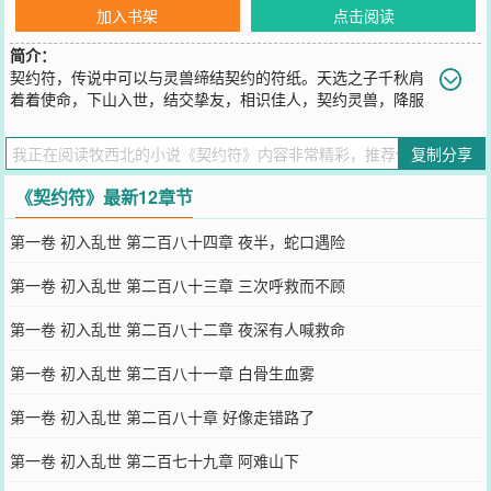
加入书架
点击阅读
简介：
契约符，传说中可以与灵兽缔结契约的符纸。天选之子千秋肩
着着使命，下山入世，结交挚友，相识佳人，契约灵兽，降服
妖孽。世间好乱啊，那么我来平吧。
您要是觉得《
契约符
》还不错的话请不要忘记向您QQ群和微博微信里
复制分享
的朋友推荐哦！
《契约符》最新12章节
第一卷 初入乱世 第二百八十四章 夜半，蛇口遇险
第一卷 初入乱世 第二百八十三章 三次呼救而不顾
第一卷 初入乱世 第二百八十二章 夜深有人喊救命
第一卷 初入乱世 第二百八十一章 白骨生血雾
第一卷 初入乱世 第二百八十章 好像走错路了
第一卷 初入乱世 第二百七十九章 阿难山下