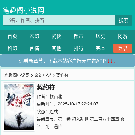
笔趣阁小说网
搜索
首页
玄幻
武侠
都市
历史
网游
科幻
言情
其他
排行
完本
登录
追看新章节，下载本站客户端无广告APP
↓↓↓
笔趣阁小说网
>
玄幻小说
> 契约符
契约符
作者：
牧西北
更新时间：2025-10-17 22:24:07
状态：连载
最新章节：
第一卷 初入乱世 第二百八十四章 夜
半，蛇口遇险