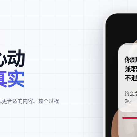
心动
你
兼
真实
不
约会
现更合适的内容。整个过程
题。