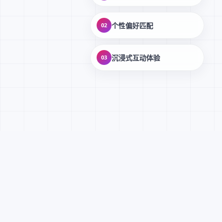
个性偏好匹配
02
沉浸式互动体验
03