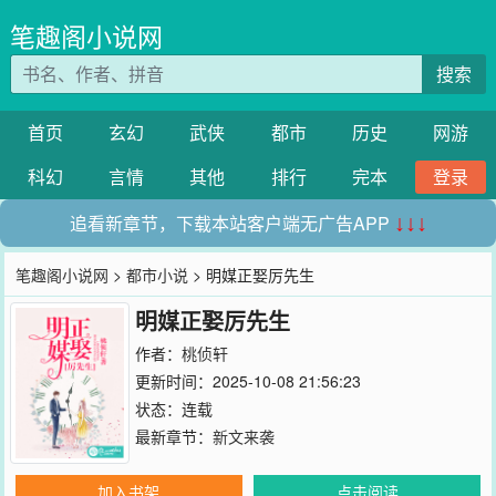
笔趣阁小说网
搜索
首页
玄幻
武侠
都市
历史
网游
科幻
言情
其他
排行
完本
登录
追看新章节，下载本站客户端无广告APP
↓↓↓
笔趣阁小说网
>
都市小说
> 明媒正娶厉先生
明媒正娶厉先生
作者：
桃侦轩
更新时间：2025-10-08 21:56:23
状态：连载
最新章节：
新文来袭
加入书架
点击阅读