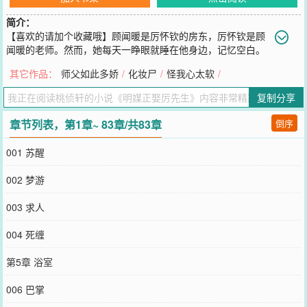
简介：
【喜欢的请加个收藏哦】顾闻暖是厉怀钦的房东，厉怀钦是顾
闻暖的老师。然而，她每天一睁眼就睡在他身边，记忆空白。
***顾闻暖总觉得厉怀钦对自己图谋不轨，所以她才会隔三差五的在他
其它作品：
师父如此多娇
/
化妆尸
/
怪我心太软
/
身边醒来。于是她安装了监控，要控诉他的不良行径。结果，监控画
面上，她发现是自己“不良”了他……***脑门被磕女主VS人骚嘴贱男
复制分享
主，先甜后虐，圆满结局。
您要是觉得《
明媒正娶厉先生
》还不错的话请不要忘记向您QQ群和微
章节列表，第1章~ 83章/共83章
倒序
博微信里的朋友推荐哦！
001 苏醒
002 梦游
003 求人
004 死缠
第5章 浴室
006 巴掌