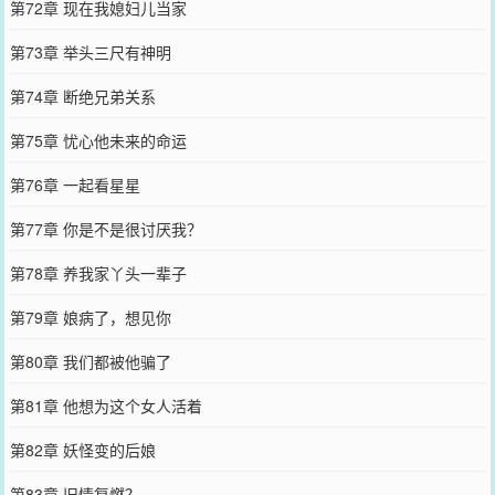
第72章 现在我媳妇儿当家
第73章 举头三尺有神明
第74章 断绝兄弟关系
第75章 忧心他未来的命运
第76章 一起看星星
第77章 你是不是很讨厌我？
第78章 养我家丫头一辈子
第79章 娘病了，想见你
第80章 我们都被他骗了
第81章 他想为这个女人活着
第82章 妖怪变的后娘
第83章 旧情复燃？