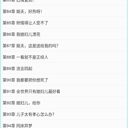
第84章 姐夫，好热呀！
第85章 矫情得让人受不了
第86章 我媳妇儿漂亮
第87章 姐夫，这是送给我的吗？
第88章 一看就不是正经人
第89章 流言四起
第90章 我都要把你想死了
第91章 全世界只有媳妇儿最好看
第92章 媳妇儿，给你
第93章 儿子太有孝心怎么办？
第94章 同床异梦