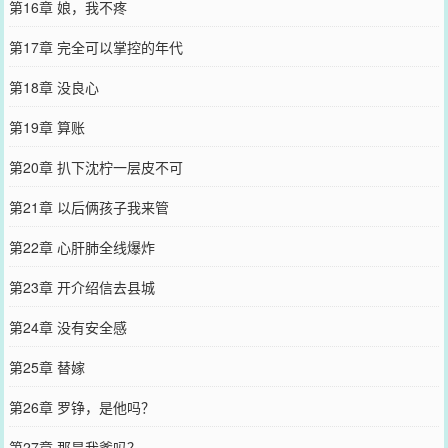
第16章 娘，我不疼
第17章 完全可以掌控的年代
第18章 没良心
第19章 算账
第20章 扒下沈柠一层皮不可
第21章 以后俩孩子我来管
第22章 心肝肺全线爆炸
第23章 开介绍信去县城
第24章 没有安全感
第25章 替嫁
第26章 罗铮，是他吗？
第27章 那是我爹吗？