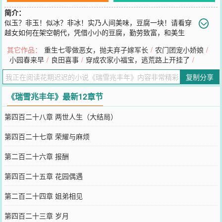
简介：
似玉？非玉！似冰？非冰！实乃人间美味，豆腐一块！请看穿
越女如何在架空朝代，凭借小小的豆腐，勤劳致富，和美生
活！
其它作品：
重生七零做恶女，抛夫弃子嫁军长
/
农门团宠小娇娘
/
您要是觉得《
瑞雪兆丰年
》还不错的话请不要忘记向您QQ群和微博微
小园春来早
/
良田喜事
/
穿成农家小福宝，逃荒路上开挂了
/
信里的朋友推荐哦！
复制分享
《瑞雪兆丰年》最新12章节
第四百二十八章 两世人生（大结局）
第四百二十七章 荣耀与麻烦
第二百二十六章 报酬
第四百二十五章 花园偶遇
第二百二十四章 姐弟相见
第四百二十三章 岁月