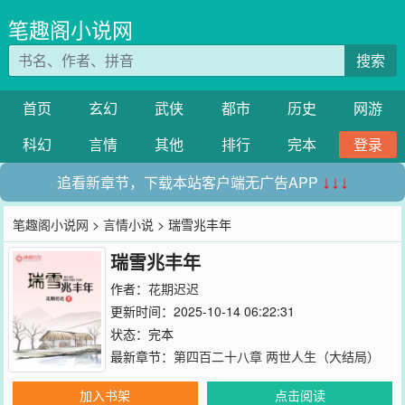
笔趣阁小说网
搜索
首页
玄幻
武侠
都市
历史
网游
科幻
言情
其他
排行
完本
登录
追看新章节，下载本站客户端无广告APP
↓↓↓
笔趣阁小说网
>
言情小说
> 瑞雪兆丰年
瑞雪兆丰年
作者：
花期迟迟
更新时间：2025-10-14 06:22:31
状态：完本
最新章节：
第四百二十八章 两世人生（大结局）
加入书架
点击阅读