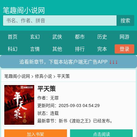
笔趣阁小说网
搜索
首页
玄幻
武侠
都市
历史
网游
科幻
言情
其他
排行
完本
登录
追看新章节，下载本站客户端无广告APP
↓↓↓
笔趣阁小说网
>
修真小说
> 平天策
平天策
作者：
无罪
更新时间：2025-09-03 04:54:29
状态：连载
最新章节：
新书《渡劫之王》已经发布。
加入书架
点击阅读