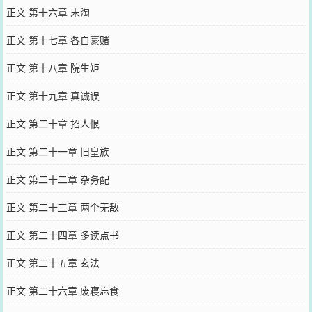
正文 第十六章 末淘
正文 第十七章 各自豪赌
正文 第十八章 院生矩
正文 第十九章 真诚误
正文 第二十章 招人恨
正文 第二十一章 旧皇族
正文 第二十二章 杂务配
正文 第二十三章 两个无敌
正文 第二十四章 多读点书
正文 第二十五章 玄法
正文 第二十六章 废寝忘食