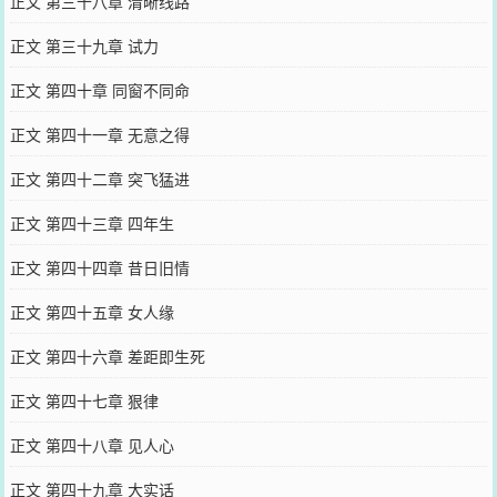
正文 第三十八章 清晰线路
正文 第三十九章 试力
正文 第四十章 同窗不同命
正文 第四十一章 无意之得
正文 第四十二章 突飞猛进
正文 第四十三章 四年生
正文 第四十四章 昔日旧情
正文 第四十五章 女人缘
正文 第四十六章 差距即生死
正文 第四十七章 狠律
正文 第四十八章 见人心
正文 第四十九章 大实话