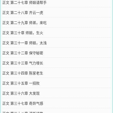
正文 第二十七章 师姐请帮手
正文 第二十八章 齐云一虎
正文 第二十九章 师弟，来吃
正文 第三十章 师姐，生火
正文 第三十一章 师姐，太浅
正文 第三十二章 保守秘密
正文 第三十三章 气力增长
正文 第三十四章 陈家老生
正文 第三十五章 一招败
正文 第三十六章 大发现
正文 第三十七章 奇异气感