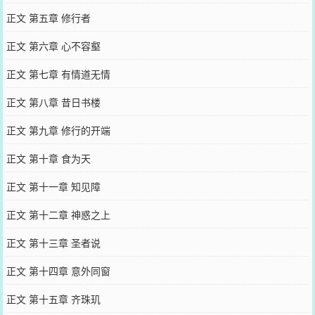
正文 第五章 修行者
正文 第六章 心不容壑
正文 第七章 有情道无情
正文 第八章 昔日书楼
正文 第九章 修行的开端
正文 第十章 食为天
正文 第十一章 知见障
正文 第十二章 神惑之上
正文 第十三章 圣者说
正文 第十四章 意外同窗
正文 第十五章 齐珠玑