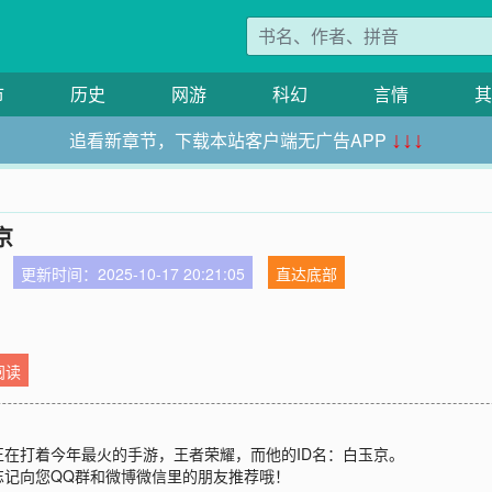
市
历史
网游
科幻
言情
其
追看新章节，下载本站客户端无广告APP
↓↓↓
京
更新时间：2025-10-17 20:21:05
直达底部
阅读
在打着今年最火的手游，王者荣耀，而他的ID名：白玉京。
忘记向您QQ群和微博微信里的朋友推荐哦！