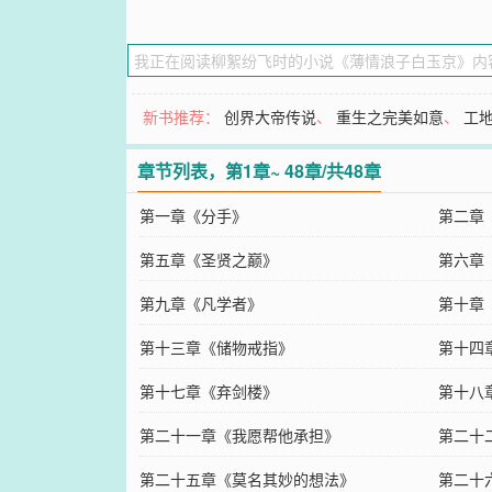
新书推荐：
创界大帝传说
、
重生之完美如意
、
工
章节列表，第1章~ 48章/共48章
第一章《分手》
第二章
第五章《圣贤之巅》
第六章
第九章《凡学者》
第十章
第十三章《储物戒指》
第十四
第十七章《弃剑楼》
第十八
第二十一章《我愿帮他承担》
第二十
第二十五章《莫名其妙的想法》
第二十