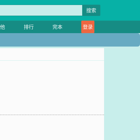
搜索
他
排行
完本
登录