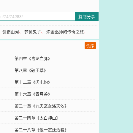
复制分享
、
剑霸山河
、
梦见鬼了
、
炼金巫师的传奇之旅
、
倒序
第四章《青龙血脉》
第八章《破王草》
第十二章《闪电豹》
第十六章《青月谷》
第二十章《九天玄女洛天依》
第二十四章《太白神山》
第二十八章《他一定还活着》