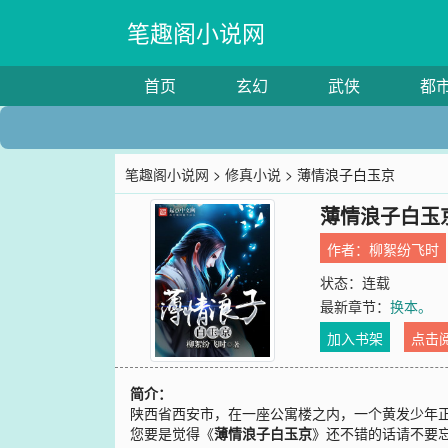
笔趣阁小说网
首页
玄幻
武侠
都
笔趣阁小说网
>
修真小说
> 薄情浪子白玉京
薄情浪子白玉
作者：
柳絮纷飞时
状态：连载
最新章节：
换本。
加入书架
点击
简介：
陕西省西安市，在一座公寓楼之内，一个黄发少年正
您要是觉得《
薄情浪子白玉京
》还不错的话请不要