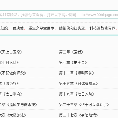
地仙踪
、
裁决使
、
重生之星空巨龟
、
蝙蝠侠和红头罩
、
科技调教修真界
《天上白玉京》
第三章《强者》
《七日入阶》
第七章《拍卖会》
《不配做你师父》
第十一章《嚎叫深渊》
章《清绝谷》
第十五章《对你有意思》
章《太白学府》
第十九章《七日入阶》
二章《追风步与群杀技》
第二十三章《终于可以战斗了》
六章《太极剑法》
第二十七章《身陷险境》