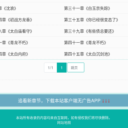
章《沈浪》
第三十一章《白玉京失踪》
四章《初战方龙香》
第三十五章《你已经很变态了》
八章《太白庙看守》
第三十九章《有些债总要还》
一章《青龙不朽》
第四十一章《青龙不朽》
四章《太白内府》
第四十五章《太白沉剑池》
1/1
1
追看新章节，下载本站客户端无广告APP
↓↓↓
本站所有收录的内容均来自互联网，如有侵权我们将尽快删除。
网站地图