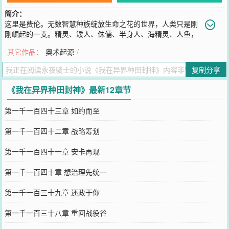
简介：
这里是费伦。无数智慧种族绽放生命之花的世界，人类只是刚
刚崛起的一支。精灵、矮人、侏儒、半身人、海精灵、人鱼，
都固守着自己的孤岛城市，荒野中充斥着地精、大地精、兽人、豺狼
其它作品：
奥术起源
/
人、狗头人、鲨化鱼人各种怪物部落。为了生存、为了种族延续，每
个智慧种族都在小心经营。妖精荒野、幽影位面、以太位面、星界诸
复制分享
多位面，与物质位面纠缠在一起，难分彼此。众神在自己的神国中，
为了信仰而筹谋私斗，以众生为棋子。魔鬼恶魔在地狱深渊中，窃窃
《我在异界种田封神》最新12章节
私语，窥视着世间的灵魂。上古邪物正囚禁、蛰伏，等待世界陷入新
一轮的混乱。巨人帝国，依旧在这片古老的大地上回响。巨龙阴影，
第一千一百四十三章 如约而至
依旧笼罩着这个世界的天空。传奇战士重生的盖文，成为了命运重塑
者，要在夹缝中，利用自己的先知先觉，另辟捷径，步步为营，开拓
第一千一百四十二章 战略筹划
出属于自己的未来，扭转让整个世界撕裂的悲剧发生。盖文将会开
启，不一样的种田之路，狗头人将会帮他挖矿，妖精们将会帮他种
第一千一百四十一章 安卡再现
田，巨人将会帮他冲锋陷阵——魔法种田，才是王道。……领主魔法
种田文，偏慢热，请大家给予一点点耐心和支持。准备资料众多，写
第一千一百四十章 想治理先统一
作速度很快，存稿众多，人品有保证。
您要是觉得《
我在异界种田封神
》还不错的话请不要忘记向您QQ群和
第一千一百三十九章 还政于你
微博微信里的朋友推荐哦！
第一千一百三十八章 重回战役谷