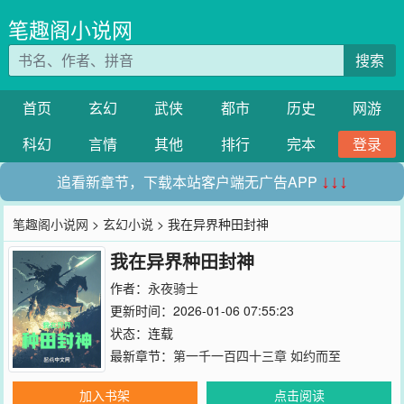
笔趣阁小说网
搜索
首页
玄幻
武侠
都市
历史
网游
科幻
言情
其他
排行
完本
登录
追看新章节，下载本站客户端无广告APP
↓↓↓
笔趣阁小说网
>
玄幻小说
> 我在异界种田封神
我在异界种田封神
作者：
永夜骑士
更新时间：2026-01-06 07:55:23
状态：连载
最新章节：
第一千一百四十三章 如约而至
加入书架
点击阅读