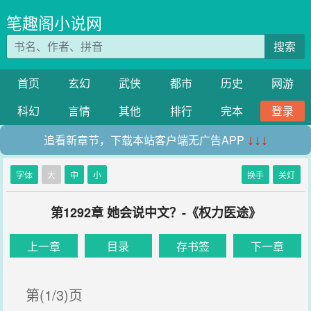
笔趣阁小说网
搜索
首页
玄幻
武侠
都市
历史
网游
科幻
言情
其他
排行
完本
登录
追看新章节，下载本站客户端无广告APP
↓↓↓
字体
大
中
小
换手
关灯
第1292章 她会说中文？-《权力医途》
上一章
目录
存书签
下一章
第(1/3)页