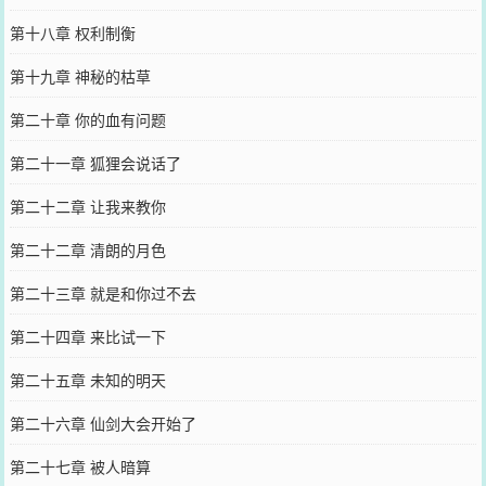
第十八章 权利制衡
第十九章 神秘的枯草
第二十章 你的血有问题
第二十一章 狐狸会说话了
第二十二章 让我来教你
第二十二章 清朗的月色
第二十三章 就是和你过不去
第二十四章 来比试一下
第二十五章 未知的明天
第二十六章 仙剑大会开始了
第二十七章 被人暗算