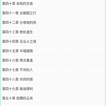
第四十章 未知的交易
第四十一章 太御国之行
第四十二章 分食她的肉
第四十三章 绝处逢生
第四十四章 无业火之境
第四十五章 半城烟雨
第四十六章 再次重逢
第四十七章 不详的人
第四十八章 共同的恨
第四十九章 鱼翁得利
第五十章 狡猾的云央