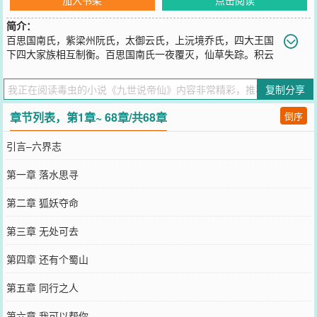
简介：
百思国南氏，紫梁州阮氏，太御云氏，上沅境乔氏，四大王国
下四大家族相互制衡。百思国南氏一夜覆灭，仙草失踪。积云
山神秘少年与一众修仙同门共同破解谜题，同时他们的身世也逐渐浮
出水面……
复制分享
您要是觉得《
九世说帝仙
》还不错的话请不要忘记向您QQ群和微博微
信里的朋友推荐哦！
章节列表，第1章~ 68章/共68章
倒序
引言–六界志
第一章 落水思寻
第二章 狐妖夺命
第三章 无处可去
第四章 还有个蜀山
第五章 同行之人
第六章 我可以帮你