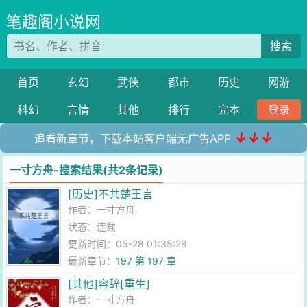
笔趣阁小说网
搜索
首页
玄幻
武侠
都市
历史
网游
科幻
言情
其他
排行
完本
登录
↓↓↓
追看新章节，下载本站客户端无广告APP
一寸方舟-搜索结果(共2条记录)
[历史]不共楚王言
作者：
一寸方舟
状态：连载
更新时间：05-28 01:35:28
最新章节：
197 第 197 章
[其他]容辞[重生]
作者：
一寸方舟