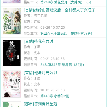
最新章节：
第249章 繁花盛开（大结局）（5）
[言情]嫁给山野糙汉后，全村都人丁兴旺了
作者：
陈年老墨
状态：连载
更新时间：09-26 10:07:20
最新章节：
第四百六十章无话，却似千言万语！
[其他]待我有罪时
作者：
丁墨
状态：完本
更新时间：09-21 23:19:58
最新章节：
348.第348章 结局篇（32完）
[言情]他与月光为邻
作者：
丁墨
状态：完本
更新时间：10-15 23:23:53
最新章节：
第148章 小番外2则
[都市]等到青蝉坠落