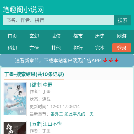
笔趣阁小说网
搜索
首页
玄幻
武侠
都市
历史
网游
科幻
言情
其他
排行
完本
登录
↓↓↓
追看新章节，下载本站客户端无广告APP
丁墨-搜索结果(共10条记录)
[都市]挚野
作者：
丁墨
状态：连载
更新时间：12-01 17:06:14
最新章节：
番外二 如此平凡的一天
[历史]江山不悔
作者：
丁墨