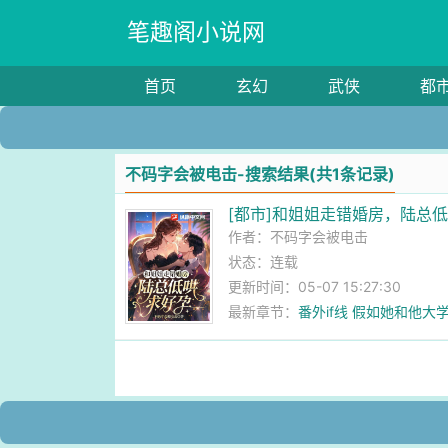
笔趣阁小说网
首页
玄幻
武侠
都
不码字会被电击-搜索结果(共1条记录)
[都市]和姐姐走错婚房，陆总
作者：
不码字会被电击
状态：连载
更新时间：05-07 15:27:30
最新章节：
番外if线 假如她和他大