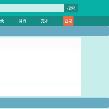
搜索
他
排行
完本
登录