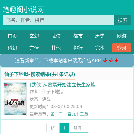
笔趣阁小说网
搜索
首页
玄幻
武侠
都市
历史
网游
科幻
言情
其他
排行
完本
登录
↓↓↓
追看新章节，下载本站客户端无广告APP
仙子下地狱-搜索结果(共1条记录)
[武侠]从赘婿开始建立长生家族
作者：
仙子下地狱
状态：连载
更新时间：08-07 00:25:04
最新章节：
第一千一百九十二章
1/1
1