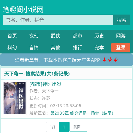
笔趣阁小说网
搜索
首页
玄幻
武侠
都市
历史
网游
科幻
言情
其他
排行
完本
登录
↓↓↓
追看新章节，下载本站客户端无广告APP
天下龟一-搜索结果(共1条记录)
[都市]神医出狱
作者：
天下龟一
状态：连载
更新时间：03-13 23:53:05
最新章节：
第2033章 终究还是一场梦（结局）
1/1
1